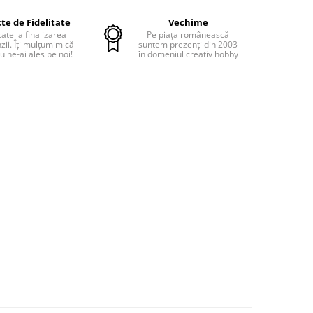
te de Fidelitate
Vechime
cate la finalizarea
Pe piața românească
ii. Îți mulțumim că
suntem prezenți din 2003
u ne-ai ales pe noi!
în domeniul creativ hobby