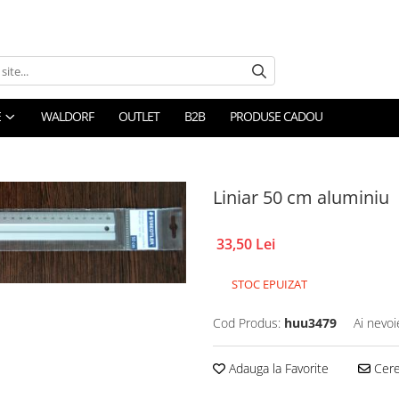
E
WALDORF
OUTLET
B2B
PRODUSE CADOU
Liniar 50 cm aluminiu
33,50 Lei
STOC EPUIZAT
Cod Produs:
huu3479
Ai nevoi
Adauga la Favorite
Cere 