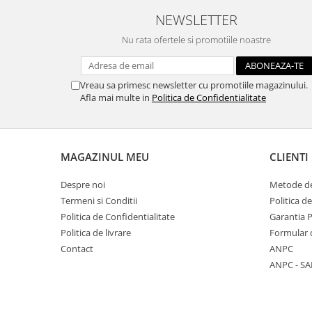
NEWSLETTER
Hartie craft
Carton/Hartie efecte speciale
Nu rata ofertele si promotiile noastre
Carton/Hartie Scrapbooking
Carton/Hartie unicolor
Vreau sa primesc newsletter cu promotiile magazinului.
Hartie creponata
Afla mai multe in
Politica de Confidentialitate
Hartie dantelata
Hartie matase
Hartie origami
MAGAZINUL MEU
CLIENTI
Hartie reciclata/manuala
Plicuri
Despre noi
Metode de
Termeni si Conditii
Politica d
Carton
Politica de Confidentialitate
Garantia 
Rame, albume, notesuri
Politica de livrare
Formular 
Masti
Contact
ANPC
Forme/Figurine carton
ANPC - SA
Panglici, snururi, sarma
Dantela