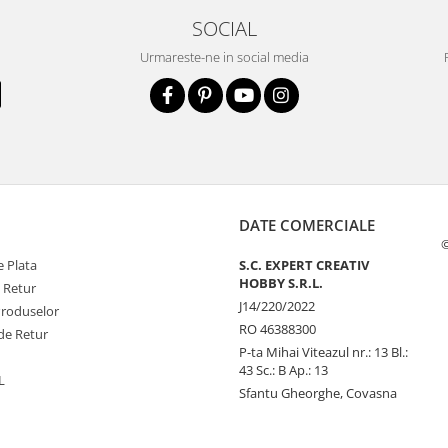
SOCIAL
Urmareste-ne in social media
DATE COMERCIALE
©
 Plata
S.C. EXPERT CREATIV
HOBBY S.R.L.
e Retur
J14/220/2022
Produselor
RO 46388300
de Retur
P-ta Mihai Viteazul nr.: 13 Bl.:
43 Sc.: B Ap.: 13
L
Sfantu Gheorghe, Covasna