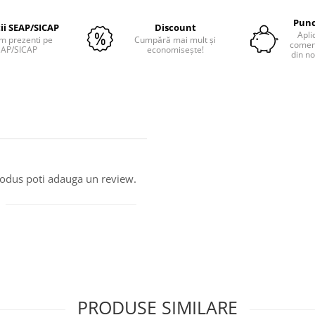
Punc
tii SEAP/SICAP
Discount
Apli
m prezenti pe
Cumpără mai mult și
comenz
EAP/SICAP
economisește!
din no
produs poti adauga un review.
PRODUSE SIMILARE