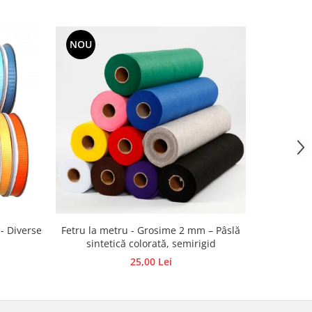
NOU
 - Diverse
Fetru la metru - Grosime 2 mm – Pâslă
Bile
sintetică colorată, semirigid
25,00 Lei