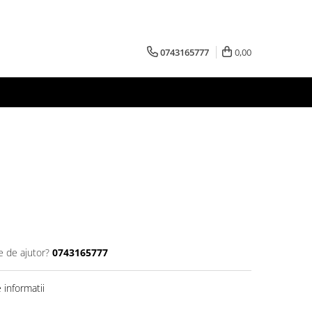
0743165777
0,00
e de ajutor?
0743165777
informatii