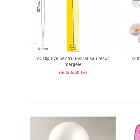
Hartie craft
Carton/Hartie efecte speciale
Carton/Hartie Scrapbooking
Carton/Hartie unicolor
Hartie creponata
Hartie dantelata
Hartie matase
Ac Big Eye pentru insirat sau tesut
Gut
margele
Hartie origami
de la 6,50 Lei
Hartie reciclata/manuala
Plicuri
Carton
Rame, albume, notesuri
Masti
Forme/Figurine carton
Panglici, snururi, sarma
Dantela