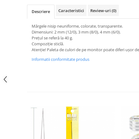
Sclipici
Foite/fulgi schlagmetal
Caracteristici
Review-uri
(0)
Margele si accesorii
Descriere
Gel sclipitor
Metal lichid
Accesorii bijuterii
Mărgele nisip neuniforme, colorate, transparente.
Structurare
Margele de nisip
Dimensiuni: 2 mm (12/0), 3 mm (8/0), 4 mm (6/0).
Perle/margele acrilice/lemn
Prețul se referă la 40 g.
Paste structura
Compoziție sticlă.
Sabloane
Ustensile, unelte
Atenție! Paleta de culori de pe monitor poate diferi ușor de
Pensule, accesorii pt pictura/ desen
Sabloane autoadezive
Informatii conformitate produs
Sabloane plastic
Accesorii pt pictura/ desen
Sabloane plastic flexibile
Pensule
Sablon metalic
Desen
Hartie pentru decupaj
Carbune, pastel
Hartie de orez
Cerneluri, penite
Hartie decupaj
Creioane, markere, pixuri
Servetele
Suporturi pentru pictura
Confectionare ceasuri
Agatatori, cleme, cuie
Cadrane lemn/sticla
Sculptura/Gravura
Mecanisme/Cifre