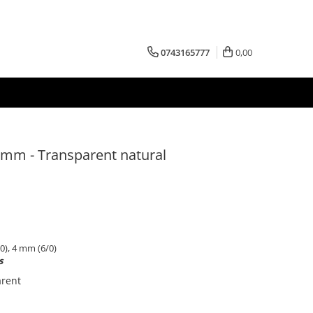
0743165777
0,00
4 mm - Transparent natural
0), 4 mm (6/0)
s
arent