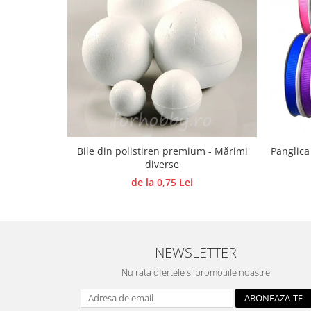
Panglici craciun
Panglici decor
Snur/sfoara/fir
Metal
Aplice decor
Sticla
Platouri
Sticlute
Bile din polistiren premium - Mărimi
Panglica
Altele
diverse
Stampile, sigilii
de la 0,75 Lei
Baze stampile
Stampile lemn
Stampile silicon
NEWSLETTER
Ustensile, aparate
Cutter, trimmer
Nu rata ofertele si promotiile noastre
Perforatoare
Pistoale de lipit