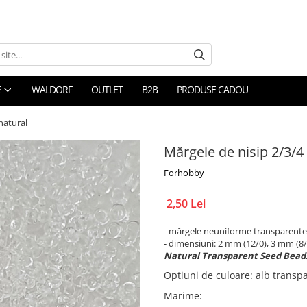
E
WALDORF
OUTLET
B2B
PRODUSE CADOU
natural
Mărgele de nisip 2/3/
Forhobby
2,50 Lei
- mărgele neuniforme transparente
- dimensiuni: 2 mm (12/0), 3 mm (8/
Natural Transparent Seed Bead
Optiuni de culoare
:
alb transp
Marime
: