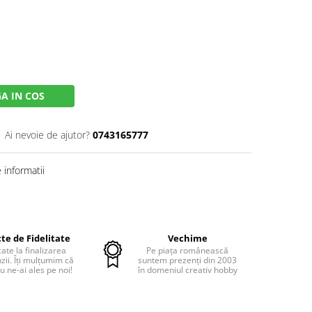
A IN COS
Ai nevoie de ajutor?
0743165777
informatii
te de Fidelitate
Vechime
cate la finalizarea
Pe piața românească
ii. Îți mulțumim că
suntem prezenți din 2003
u ne-ai ales pe noi!
în domeniul creativ hobby