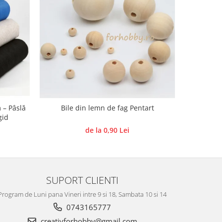
 – Pâslă
Bile din lemn de fag Pentart
Forme de
gid
de la 0,90 Lei
SUPORT CLIENTI
Program de Luni pana Vineri intre 9 si 18, Sambata 10 si 14
0743165777
creativforhobby@gmail.com