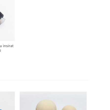
u insirat
i