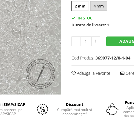
2 mm
4 mm
IN STOC
Durata de livrare:
1
ADAUG
Cod Produs:
369077-12/0-1-04
Adauga la Favorite
Cere 
Punc
tii SEAP/SICAP
Discount
Apli
m prezenti pe
Cumpără mai mult și
comenz
EAP/SICAP
economisește!
din no