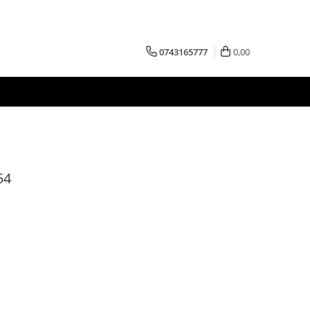
0743165777
0,00
54