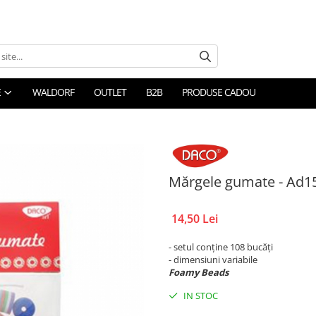
E
WALDORF
OUTLET
B2B
PRODUSE CADOU
Mărgele gumate - Ad1
14,50 Lei
- setul conține 108 bucăți
- dimensiuni variabile
Foamy Beads
IN STOC