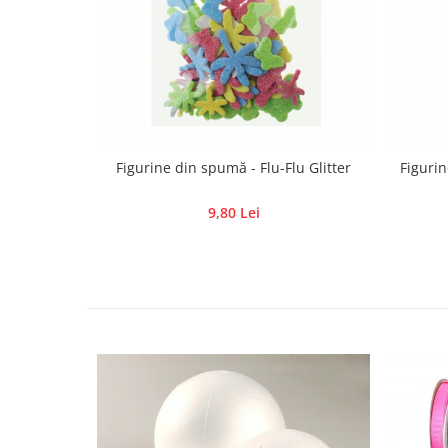
Hartie craft
Carton/Hartie efecte speciale
Carton/Hartie Scrapbooking
Carton/Hartie unicolor
Hartie creponata
Hartie dantelata
Figurine din spumă - Flu-Flu Glitter
Figurin
Hartie matase
Hartie origami
9,80 Lei
Hartie reciclata/manuala
Plicuri
Carton
Rame, albume, notesuri
Masti
Forme/Figurine carton
Panglici, snururi, sarma
Dantela