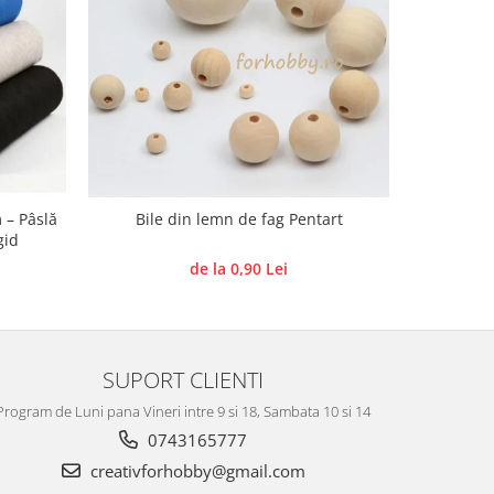
 – Pâslă
Bile din lemn de fag Pentart
Forme de
gid
de la 0,90 Lei
SUPORT CLIENTI
Program de Luni pana Vineri intre 9 si 18, Sambata 10 si 14
0743165777
creativforhobby@gmail.com