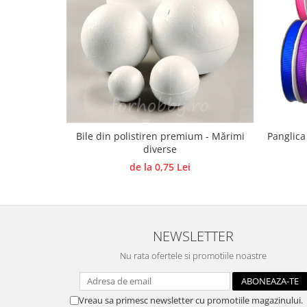
Panglici craciun
Panglici decor
Snur/sfoara/fir
Metal
Aplice decor
Sticla
Platouri
Bile din polistiren premium - Mărimi
Panglica
Sticlute
diverse
Altele
de la 0,75 Lei
Stampile, sigilii
Baze stampile
Stampile lemn
Stampile silicon
NEWSLETTER
Ustensile, aparate
Nu rata ofertele si promotiile noastre
Cutter, trimmer
Perforatoare
Vreau sa primesc newsletter cu promotiile magazinului.
Pistoale de lipit