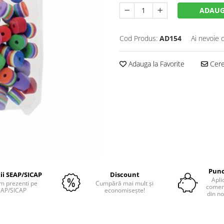
ADAUG
Cod Produs:
AD154
Ai nevoie 
Adauga la Favorite
Cere 
Punc
tii SEAP/SICAP
Discount
Apli
m prezenti pe
Cumpără mai mult și
comenz
EAP/SICAP
economisește!
din no