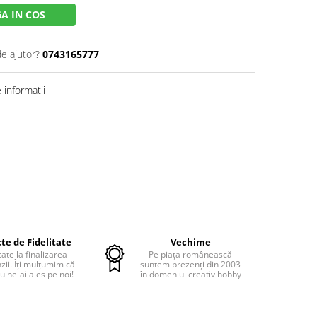
A IN COS
de ajutor?
0743165777
informatii
te de Fidelitate
Vechime
cate la finalizarea
Pe piața românească
ii. Îți mulțumim că
suntem prezenți din 2003
u ne-ai ales pe noi!
în domeniul creativ hobby