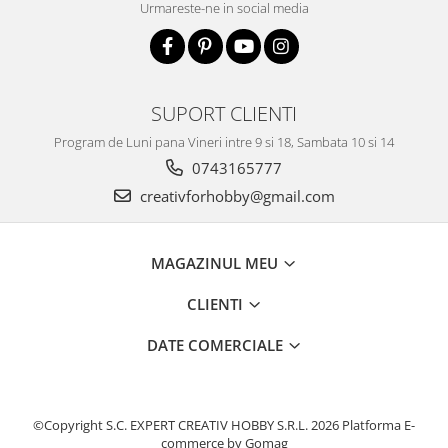
Urmareste-ne in social media
Traforaj, pirogravura
Ustensile
Polistiren
Ceramica
SUPORT CLIENTI
Accesorii floristica
Program de Luni pana Vineri intre 9 si 18, Sambata 10 si 14
Hartie creponata
0743165777
Plante uscate
creativforhobby@gmail.com
Materiale textile
Articole din bumbac
MAGAZINUL MEU
Modele termoadezive
Saculeti
CLIENTI
Design cofetarie
DATE COMERCIALE
Forme pentru turnat ciocolata
Mozaic
Pictura pe fata si corp
©Copyright S.C. EXPERT CREATIV HOBBY S.R.L. 2026
Platforma E-
commerce by Gomag
Vopsea pentru fata si corp