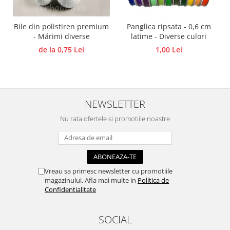
Panglici craciun
Panglici decor
Bile din polistiren premium
Panglica ripsata - 0,6 cm
Snur/sfoara/fir
- Mărimi diverse
latime - Diverse culori
Metal
de la 0,75 Lei
1,00 Lei
Aplice decor
Sticla
Platouri
NEWSLETTER
Sticlute
Altele
Nu rata ofertele si promotiile noastre
Stampile, sigilii
Baze stampile
Stampile lemn
Vreau sa primesc newsletter cu promotiile
Stampile silicon
magazinului. Afla mai multe in
Politica de
Ustensile, aparate
Confidentialitate
Cutter, trimmer
Perforatoare
SOCIAL
Pistoale de lipit