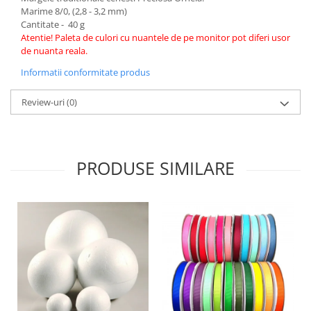
Marime 8/0, (2,8 - 3,2 mm)
Hartie craft
Cantitate - 40 g
Atentie! Paleta de culori cu nuantele de pe monitor pot diferi usor
Carton/Hartie efecte speciale
de nuanta reala.
Carton/Hartie Scrapbooking
Informatii conformitate produs
Carton/Hartie unicolor
Hartie creponata
Review-uri
(0)
Hartie dantelata
Hartie matase
Hartie origami
PRODUSE SIMILARE
Hartie reciclata/manuala
Plicuri
Carton
Rame, albume, notesuri
Masti
Forme/Figurine carton
Panglici, snururi, sarma
Dantela