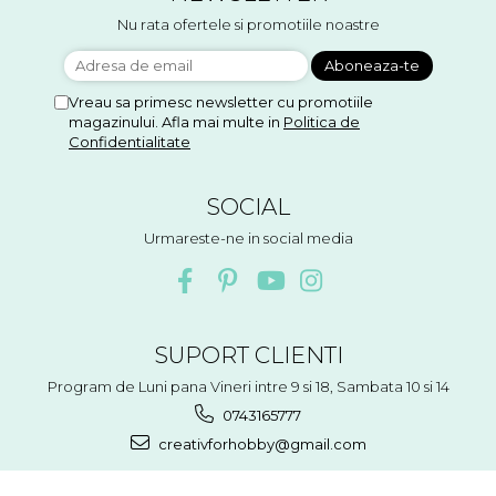
Accesorii floristica
Nu rata ofertele si promotiile noastre
Hartie creponata
Plante uscate
Materiale textile
Vreau sa primesc newsletter cu promotiile
magazinului. Afla mai multe in
Politica de
Articole din bumbac
Confidentialitate
Modele termoadezive
Saculeti
SOCIAL
Design cofetarie
Urmareste-ne in social media
Forme pentru turnat ciocolata
Mozaic
Pictura pe fata si corp
Vopsea pentru fata si corp
SUPORT CLIENTI
Accesorii pictura pe fata
Program de Luni pana Vineri intre 9 si 18, Sambata 10 si 14
Pluta
0743165777
creativforhobby@gmail.com