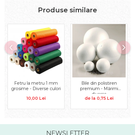
Aplice decor
Produse similare
Sticla
Platouri
Sticlute
Altele
Stampile, sigilii
Baze stampile
Stampile lemn
Stampile silicon
Ustensile, aparate
Cutter, trimmer
Fetru la metru 1 mm
Bile din polistiren
Perforatoare
grosime - Diverse culori
premium - Mărimi
diverse
Pistoale de lipit
10,00 Lei
de la 0,75 Lei
Traforaj, pirogravura
Ustensile
Polistiren
Ceramica
NEWSLETTER