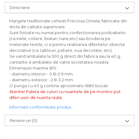
Carton/Hartie Scrapbooking
Descriere
Carton/Hartie unicolor
Hartie creponata
Margele traditionale cehesti Preciosa Ornela, fabricate din
Hartie dantelata
sticla de calitate superioara.
Hartie matase
Sunt folosite nu numai pentru confectionarea podoabelor
Hartie origami
(ca inele, coliere, bratari, tiare,etc) sau broderia pe
materiale textile, ci si pentru realizarea diferitelor obiecte
Hartie reciclata/manuala
decorative (ca: tablouri, pahare, oua decorate, etc).
Plicuri
Se vand ambalate la 500 g direct din fabrica sau la 40 g,
Carton
cantarite si ambalate de catre societatea noastra.
Dimensiuni marime 8/0:
Rame, albume, notesuri
- diametru interior - 0.8-0.9 mm;
Masti
- diametru exterior - 2.8-3.2 mm.
Forme/Figurine carton
O punga cu 40 g contine aproximativ 1680 bucati.
Atentie! Paleta de culori cu nuantele de pe monitor pot
Panglici, snururi, sarma
diferi usor de nuanta reala.
Dantela
Informatii conformitate produs
Panglici craciun
Panglici decor
Review-uri
(0)
Snur/sfoara/fir
Metal