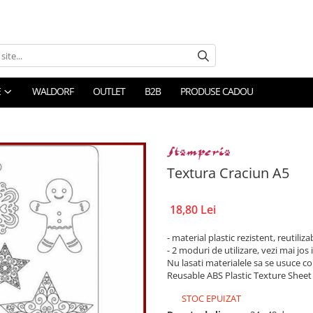
E
WALDORF
OUTLET
B2B
PRODUSE CADOU
Textura Craciun A5
18,80 Lei
- material plastic rezistent, reutilizab
- 2 moduri de utilizare, vezi mai jos 
Nu lasati materialele sa se usuce c
Reusable ABS Plastic Texture Sheet
STOC EPUIZAT