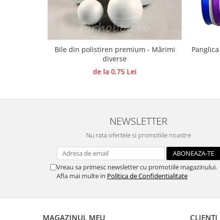
Panglici craciun
Panglici decor
Snur/sfoara/fir
Metal
Bile din polistiren premium - Mărimi
Panglica
Aplice decor
diverse
Sticla
de la 0,75 Lei
Platouri
Sticlute
Altele
NEWSLETTER
Stampile, sigilii
Nu rata ofertele si promotiile noastre
Baze stampile
Stampile lemn
Stampile silicon
Vreau sa primesc newsletter cu promotiile magazinului.
Afla mai multe in
Politica de Confidentialitate
Ustensile, aparate
Cutter, trimmer
Perforatoare
MAGAZINUL MEU
CLIENTI
Pistoale de lipit