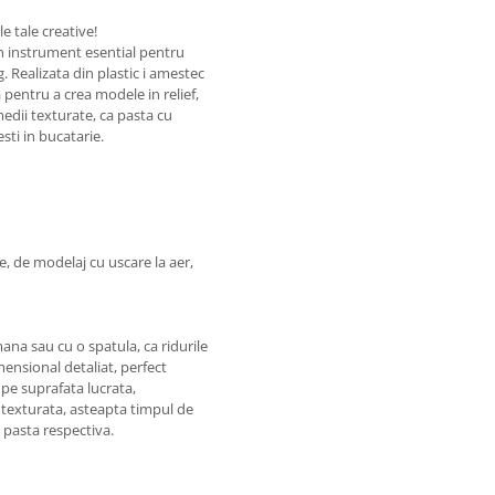
e tale creative!
un instrument esential pentru
 Realizata din plastic i amestec
a pentru a crea modele in relief,
edii texturate, ca pasta cu
sti in bucatarie.
e, de modelaj cu uscare la aer,
ana sau cu o spatula, ca ridurile
mensional detaliat, perfect
 pe suprafata lucrata,
a texturata, asteapta timpul de
n pasta respectiva.