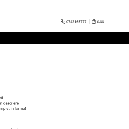
0743165777
0,00
il
in descriere
omplet in forma!