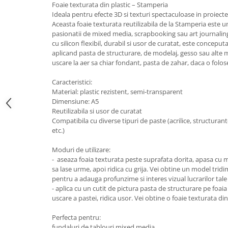
Foaie texturata din plastic – Stamperia
Sclipici
Foite/fulgi schlagmetal
Ideala pentru efecte 3D si texturi spectaculoase in proiectel
Margele si accesorii
Gel sclipitor
Aceasta foaie texturata reutilizabila de la Stamperia este 
pasionatii de mixed media, scrapbooking sau art journaling.
Metal lichid
Accesorii bijuterii
cu silicon flexibil, durabil si usor de curatat, este conceput
Structurare
Margele de nisip
aplicand pasta de structurare, de modelaj, gesso sau alte m
Perle/margele acrilice/lemn
uscare la aer sa chiar fondant, pasta de zahar, daca o folose
Paste structura
Sabloane
Ustensile, unelte
Caracteristici:
Pensule, accesorii pt pictura/ desen
Sabloane autoadezive
Material: plastic rezistent, semi-transparent
Dimensiune: A5
Sabloane plastic
Accesorii pt pictura/ desen
Reutilizabila si usor de curatat
Sabloane plastic flexibile
Pensule
Compatibila cu diverse tipuri de paste (acrilice, structurant
Sablon metalic
etc.)
Desen
Hartie pentru decupaj
Carbune, pastel
Moduri de utilizare:
Hartie de orez
- aseaza foaia texturata peste suprafata dorita, apasa cu m
Cerneluri, penite
sa lase urme, apoi ridica cu grija. Vei obtine un model tridi
Hartie decupaj
Creioane, markere, pixuri
pentru a adauga profunzime si interes vizual lucrarilor tale
Servetele
Suporturi pentru pictura
- aplica cu un cutit de pictura pasta de structurare pe foai
uscare a pastei, ridica usor. Vei obtine o foaie texturata di
Confectionare ceasuri
Agatatori, cleme, cuie
Cadrane lemn/sticla
Sculptura/Gravura
Perfecta pentru:
fundaluri de tablouri mixed media
Mecanisme/Cifre