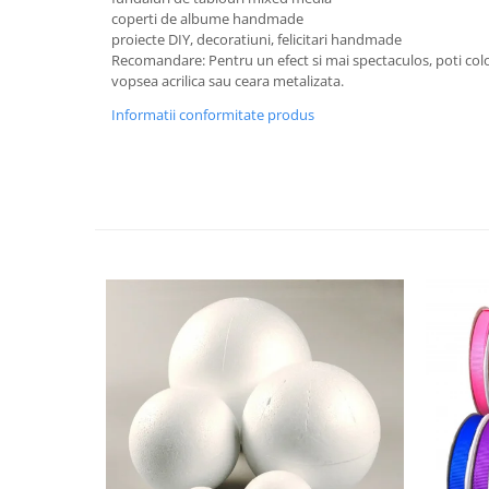
coperti de albume handmade
Hartie craft
proiecte DIY, decoratiuni, felicitari handmade
Recomandare: Pentru un efect si mai spectaculos, poti color
Carton/Hartie efecte speciale
vopsea acrilica sau ceara metalizata.
Carton/Hartie Scrapbooking
Informatii conformitate produs
Carton/Hartie unicolor
Hartie creponata
Hartie dantelata
Hartie matase
Hartie origami
Hartie reciclata/manuala
Plicuri
Carton
Rame, albume, notesuri
Masti
Forme/Figurine carton
Panglici, snururi, sarma
Dantela