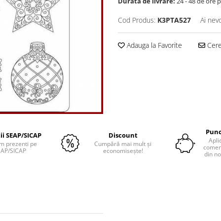
Durata de livrare:
24 - 48 de ore p
Cod Produs:
K3PTA527
Ai nev
Adauga la Favorite
Cere 
Punc
tii SEAP/SICAP
Discount
Apli
m prezenti pe
Cumpără mai mult și
comenz
EAP/SICAP
economisește!
din no