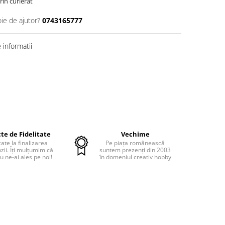
rin curierat
oie de ajutor?
0743165777
informatii
te de Fidelitate
Vechime
cate la finalizarea
Pe piața românească
ii. Îți mulțumim că
suntem prezenți din 2003
u ne-ai ales pe noi!
în domeniul creativ hobby