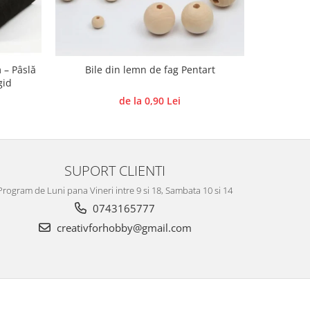
 – Pâslă
Bile din lemn de fag Pentart
Forme de
gid
de la 0,90 Lei
SUPORT CLIENTI
Program de Luni pana Vineri intre 9 si 18, Sambata 10 si 14
0743165777
creativforhobby@gmail.com