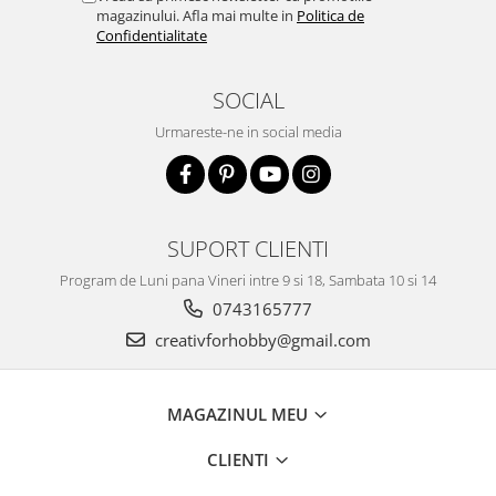
magazinului. Afla mai multe in
Politica de
Accesorii pictura pe fata
Confidentialitate
Pluta
SOCIAL
Urmareste-ne in social media
SUPORT CLIENTI
Program de Luni pana Vineri intre 9 si 18, Sambata 10 si 14
0743165777
creativforhobby@gmail.com
MAGAZINUL MEU
CLIENTI