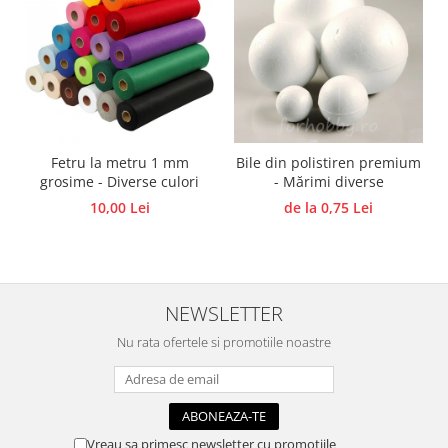
Traforaj, pirogravura
Ustensile
Polistiren
Ceramica
Accesorii floristica
Fetru la metru 1 mm
Bile din polistiren premium
Hartie creponata
grosime - Diverse culori
- Mărimi diverse
Plante uscate
10,00 Lei
de la 0,75 Lei
Materiale textile
Articole din bumbac
Modele termoadezive
Saculeti
NEWSLETTER
Design cofetarie
Nu rata ofertele si promotiile noastre
Forme pentru turnat ciocolata
Mozaic
Pictura pe fata si corp
Vreau sa primesc newsletter cu promotiile
Vopsea pentru fata si corp