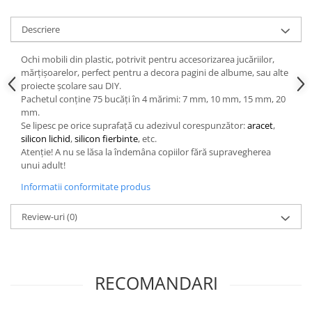
Hartie craft
Descriere
Carton/Hartie efecte speciale
Carton/Hartie Scrapbooking
Ochi mobili din plastic, potrivit pentru accesorizarea jucăriilor,
mărțișoarelor, perfect pentru a decora pagini de albume, sau alte
Carton/Hartie unicolor
proiecte școlare sau DIY.
Hartie creponata
Pachetul conține 75 bucăți în 4 mărimi: 7 mm, 10 mm, 15 mm, 20
Hartie dantelata
mm.
Se lipesc pe orice suprafață cu adezivul corespunzător:
aracet
,
Hartie matase
silicon lichid
,
silicon fierbinte
, etc.
Hartie origami
Atenție! A nu se lăsa la îndemâna copiilor fără supravegherea
unui adult!
Hartie reciclata/manuala
Plicuri
Informatii conformitate produs
Carton
Review-uri
(0)
Rame, albume, notesuri
Masti
Forme/Figurine carton
RECOMANDARI
Panglici, snururi, sarma
Dantela