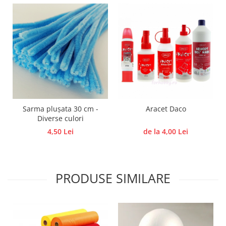
Panglici craciun
Panglici decor
Snur/sfoara/fir
Metal
Aplice decor
Sticla
Platouri
Sticlute
Sarma plușata 30 cm -
Aracet Daco
Altele
Diverse culori
Stampile, sigilii
4,50 Lei
de la 4,00 Lei
Baze stampile
Stampile lemn
Stampile silicon
PRODUSE SIMILARE
Ustensile, aparate
Cutter, trimmer
Perforatoare
Pistoale de lipit