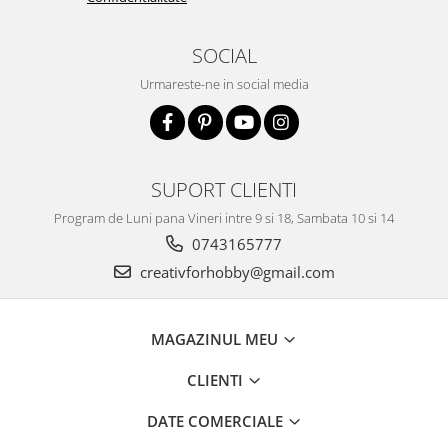
Traforaj, pirogravura
Ustensile
SOCIAL
Polistiren
Urmareste-ne in social media
Ceramica
Accesorii floristica
Hartie creponata
SUPORT CLIENTI
Plante uscate
Program de Luni pana Vineri intre 9 si 18, Sambata 10 si 14
Materiale textile
0743165777
Articole din bumbac
creativforhobby@gmail.com
Modele termoadezive
Saculeti
Design cofetarie
MAGAZINUL MEU
Forme pentru turnat ciocolata
CLIENTI
Mozaic
Pictura pe fata si corp
DATE COMERCIALE
Vopsea pentru fata si corp