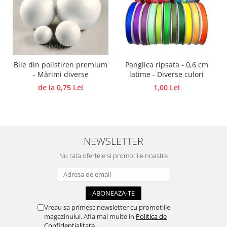
Panglici craciun
Panglici decor
Snur/sfoara/fir
Metal
Aplice decor
Bile din polistiren premium
Panglica ripsata - 0,6 cm
Sticla
- Mărimi diverse
latime - Diverse culori
de la 0,75 Lei
1,00 Lei
Platouri
Sticlute
Altele
Stampile, sigilii
NEWSLETTER
Baze stampile
Nu rata ofertele si promotiile noastre
Stampile lemn
Stampile silicon
Ustensile, aparate
Cutter, trimmer
Vreau sa primesc newsletter cu promotiile
Perforatoare
magazinului. Afla mai multe in
Politica de
Pistoale de lipit
Confidentialitate