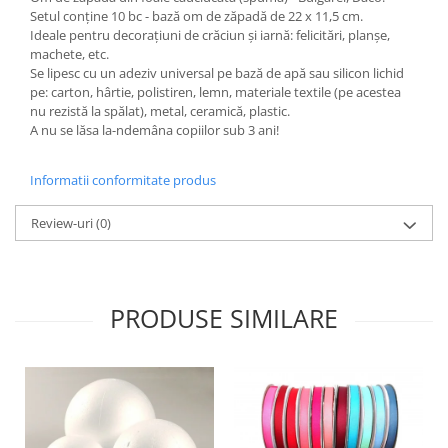
Setul conține 10 bc - bază om de zăpadă de 22 x 11,5 cm.
Hartie craft
Ideale pentru decorațiuni de crăciun și iarnă: felicitări, planșe,
machete, etc.
Carton/Hartie efecte speciale
Se lipesc cu un adeziv universal pe bază de apă sau silicon lichid
Carton/Hartie Scrapbooking
pe: carton, hârtie, polistiren, lemn, materiale textile (pe acestea
Carton/Hartie unicolor
nu rezistă la spălat), metal, ceramică, plastic.
A nu se lăsa la-ndemâna copiilor sub 3 ani!
Hartie creponata
Hartie dantelata
Informatii conformitate produs
Hartie matase
Hartie origami
Review-uri
(0)
Hartie reciclata/manuala
Plicuri
Carton
PRODUSE SIMILARE
Rame, albume, notesuri
Masti
Forme/Figurine carton
Panglici, snururi, sarma
Dantela