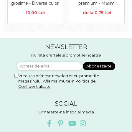
Accesorii floristica
grosime - Diverse culori
premium - Mărimi
diverse
Hartie creponata
10,00 Lei
de la 0,75 Lei
Plante uscate
Materiale textile
Articole din bumbac
Modele termoadezive
NEWSLETTER
Saculeti
Design cofetarie
Nu rata ofertele si promotiile noastre
Forme pentru turnat ciocolata
Mozaic
Vreau sa primesc newsletter cu promotiile
Pictura pe fata si corp
magazinului. Afla mai multe in
Politica de
Confidentialitate
Vopsea pentru fata si corp
Accesorii pictura pe fata
SOCIAL
Pluta
Urmareste-ne in social media