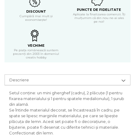
Carton/Hartie Scrapbooking
Carton/Hartie unicolor
PUNCTE DE FIDELITATE
DISCOUNT
Aplicate la finalizarea comenzii. Îți
Hartie creponata
Cumpără mai mult și
mulțumim că din nou ne-ai ales
economisește!
pe noi!
Hartie dantelata
Hartie matase
Hartie origami
Hartie reciclata/manuala
VECHIME
Pe piața românească suntem
Plicuri
prezenți din 2003 în domeniul
creativ hobby
Carton
Rame, albume, notesuri
Masti
Descriere
Forme/Figurine carton
Panglici, snururi, sarma
Setul conține: un mini gherghef (cadru), 2 plăcuțe (1 pentru
fixarea materialului și 1 pentru spatele medalionului), 1 șurub
Dantela
din alamă.
Panglici craciun
Se întinde materialul decorat, se încastrează în cadru, pe
Panglici decor
spate se lipesc marginile materialului, pe care se lipește
Snur/sfoara/fir
plăcuța de lemn. Acest set poate fi o decorațiune, o
bijuterie, poate fi desenat cu diferite tehnici și materiale.
Metal
Confecționat din lemn.