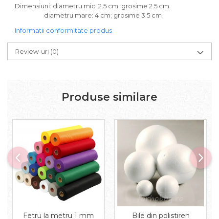
Aplice decor
Dimensiuni: diametru mic: 2.5 cm; grosime 2.5 cm
diametru mare: 4 cm; grosime 3.5 cm
Sticla
Informatii conformitate produs
Platouri
Sticlute
Review-uri
(0)
Altele
Stampile, sigilii
Baze stampile
Stampile lemn
Produse similare
Stampile silicon
Ustensile, aparate
Cutter, trimmer
Perforatoare
Pistoale de lipit
Traforaj, pirogravura
Ustensile
Polistiren
Ceramica
Fetru la metru 1 mm
Bile din polistiren