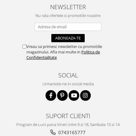
NEWSLETTER
Traforaj, pirogravura
Ustensile
Nu rata ofertele si promotiile noastre
Polistiren
Ceramica
Accesorii floristica
Vreau sa primesc newsletter cu promotiile
Hartie creponata
magazinului. Afla mai multe in
Politica de
Confidentialitate
Plante uscate
Materiale textile
SOCIAL
Articole din bumbac
Modele termoadezive
Urmareste-ne in social media
Saculeti
Design cofetarie
Forme pentru turnat ciocolata
SUPORT CLIENTI
Mozaic
Program de Luni pana Vineri intre 9 si 18, Sambata 10 si 14
Pictura pe fata si corp
0743165777
Vopsea pentru fata si corp