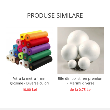
Panglici craciun
Panglici decor
PRODUSE SIMILARE
Snur/sfoara/fir
Metal
Aplice decor
Sticla
Platouri
Sticlute
Altele
Stampile, sigilii
Baze stampile
Stampile lemn
Fetru la metru 1 mm
Bile din polistiren premium
Stampile silicon
grosime - Diverse culori
- Mărimi diverse
Ustensile, aparate
10,00 Lei
de la 0,75 Lei
Cutter, trimmer
Perforatoare
Pistoale de lipit