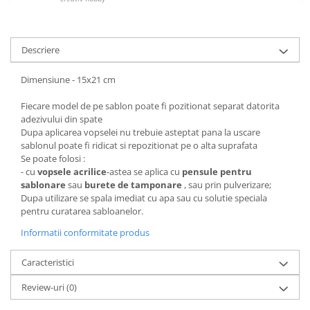
Hartie craft
Carton/Hartie efecte speciale
Descriere
Carton/Hartie Scrapbooking
Carton/Hartie unicolor
Dimensiune - 15x21 cm
Hartie creponata
Fiecare model de pe sablon poate fi pozitionat separat datorita
Hartie dantelata
adezivului din spate
Hartie matase
Dupa aplicarea vopselei nu trebuie asteptat pana la uscare
sablonul poate fi ridicat si repozitionat pe o alta suprafata
Hartie origami
Se poate folosi :
Hartie reciclata/manuala
- cu
vopsele acrilice
-astea se aplica cu
pensule pentru
Plicuri
sablonare
sau
burete de tamponare
, sau prin pulverizare;
Dupa utilizare se spala imediat cu apa sau cu solutie speciala
Carton
pentru curatarea sabloanelor.
Rame, albume, notesuri
Informatii conformitate produs
Masti
Forme/Figurine carton
Caracteristici
Panglici, snururi, sarma
Review-uri
(0)
Dantela