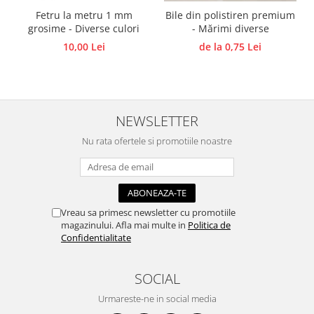
Fetru la metru 1 mm
Bile din polistiren premium
Traforaj, pirogravura
grosime - Diverse culori
- Mărimi diverse
Ustensile
10,00 Lei
de la 0,75 Lei
Polistiren
Ceramica
Accesorii floristica
Hartie creponata
NEWSLETTER
Plante uscate
Nu rata ofertele si promotiile noastre
Materiale textile
Articole din bumbac
Modele termoadezive
Saculeti
Vreau sa primesc newsletter cu promotiile
magazinului. Afla mai multe in
Politica de
Design cofetarie
Confidentialitate
Forme pentru turnat ciocolata
Mozaic
SOCIAL
Pictura pe fata si corp
Urmareste-ne in social media
Vopsea pentru fata si corp