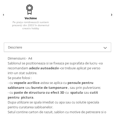
Hartie craft
Carton/Hartie efecte speciale
Vechime
Carton/Hartie Scrapbooking
Pe piața românească suntem
prezenți din 2003 în domeniul
Carton/Hartie unicolor
creativ hobby
Hartie creponata
Hartie dantelata
Descriere
Hartie matase
Hartie origami
Dimensiuni:- A4
Hartie reciclata/manuala
Sablonul se pozitioneaza si se fixeaza pe suprafata de lucru -va
Plicuri
recomandam
adeziv autoadeziv -
ce trebuie aplicat pe verso
intr-un stat subtire.
Carton
Se poate folosi :
Rame, albume, notesuri
- cu
vopsele acrilice
-astea se aplica cu
pensule pentru
sablonare
sau
burete de tamponare
, sau prin pulverizare;
Masti
- cu
paste de structura cu efect 3D
cu
spatula
sau
cutit
Forme/Figurine carton
pentru pictura
.
Dupa utilizare se spala imediat cu apa sau cu solutie speciala
Panglici, snururi, sarma
pentru curatarea sabloanelor.
Dantela
Setul contine carton de razuit, sablon cu motive de petrecere si o