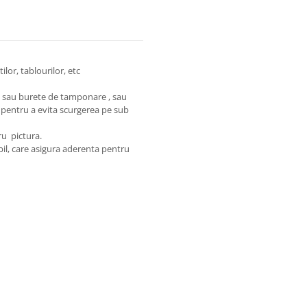
lor, tablourilor, etc
re sau burete de tamponare , sau
s pentru a evita scurgerea pe sub
ru pictura.
il, care asigura aderenta pentru