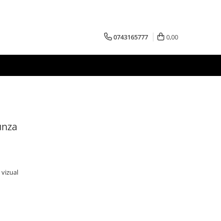
0743165777
0,00
unza
 vizual