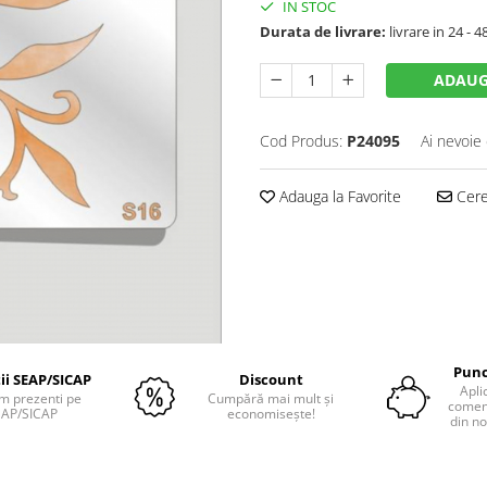
IN STOC
Durata de livrare:
livrare in 24 - 4
ADAUG
Cod Produs:
P24095
Ai nevoie 
Adauga la Favorite
Cere 
Punc
tii SEAP/SICAP
Discount
Apli
m prezenti pe
Cumpără mai mult și
comenz
EAP/SICAP
economisește!
din no