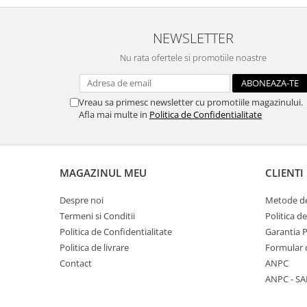
Panglici craciun
Panglici decor
NEWSLETTER
Snur/sfoara/fir
Nu rata ofertele si promotiile noastre
Metal
Aplice decor
Sticla
Vreau sa primesc newsletter cu promotiile magazinului.
Afla mai multe in
Politica de Confidentialitate
Platouri
Sticlute
Altele
MAGAZINUL MEU
CLIENTI
Stampile, sigilii
Baze stampile
Despre noi
Metode de
Stampile lemn
Termeni si Conditii
Politica d
Stampile silicon
Politica de Confidentialitate
Garantia 
Ustensile, aparate
Politica de livrare
Formular 
Contact
ANPC
Cutter, trimmer
ANPC - SA
Perforatoare
Pistoale de lipit