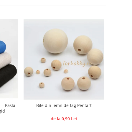
 – Pâslă
Bile din lemn de fag Pentart
Forme de
gid
de la 0,90 Lei