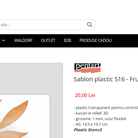
E
WALDORF
OUTLET
B2B
PRODUSE CADOU
Sablon plastic S16 - Fr
20,00 Lei
- plastic transparent pentru control
- lucrari in relief, 3D
- grosime: 1 mm, usor flexibil
- A5: 14,5 x 19,7 cm
Plastic Stencil