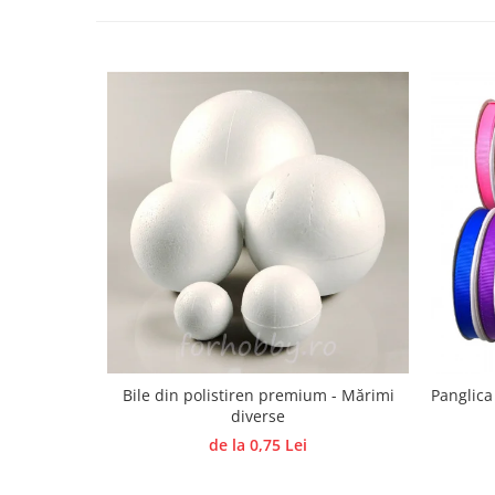
Hartie craft
Carton/Hartie efecte speciale
Carton/Hartie Scrapbooking
Carton/Hartie unicolor
Hartie creponata
Hartie dantelata
Hartie matase
Hartie origami
Hartie reciclata/manuala
Plicuri
Carton
Rame, albume, notesuri
Masti
Bile din polistiren premium - Mărimi
Panglica
Forme/Figurine carton
diverse
Panglici, snururi, sarma
de la 0,75 Lei
Dantela