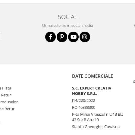
SOCIAL
Urmareste-ne in social media
DATE COMERCIALE
©
 Plata
S.C. EXPERT CREATIV
HOBBY S.R.L.
e Retur
J14/220/2022
Produselor
RO 46388300
de Retur
P-ta Mihai Viteazul nr.: 13 Bl.:
43 Sc.: B Ap.: 13
L
Sfantu Gheorghe, Covasna