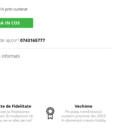
8 h prin curierat
A IN COS
de ajutor?
0743165777
informatii
te de Fidelitate
Vechime
cate la finalizarea
Pe piața românească
ii. Îți mulțumim că
suntem prezenți din 2003
u ne-ai ales pe noi!
în domeniul creativ hobby