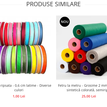
PRODUSE SIMILARE
NOU
 ripsata - 0,6 cm latime - Diverse
Fetru la metru - Grosime 2 mm
culori
sintetică colorată, semiri
1,00 Lei
25,00 Lei