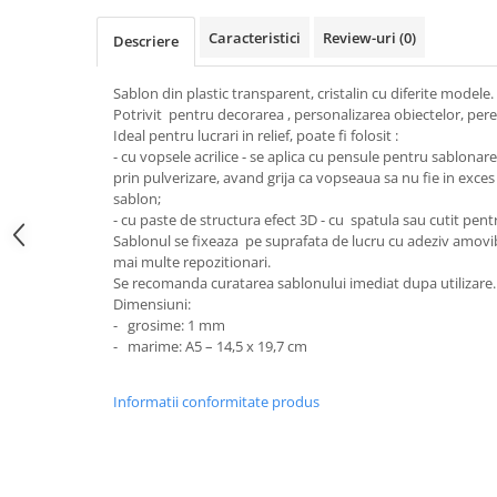
Sclipici
Foite/fulgi schlagmetal
Caracteristici
Review-uri
(0)
Margele si accesorii
Descriere
Gel sclipitor
Metal lichid
Accesorii bijuterii
Sablon din plastic transparent, cristalin cu diferite modele.
Structurare
Margele de nisip
Potrivit pentru decorarea , personalizarea obiectelor, pereti
Perle/margele acrilice/lemn
Ideal pentru lucrari in relief, poate fi folosit :
Paste structura
- cu vopsele acrilice - se aplica cu pensule pentru sablona
Sabloane
Ustensile, unelte
prin pulverizare, avand grija ca vopseaua sa nu fie in exce
Pensule, accesorii pt pictura/ desen
Sabloane autoadezive
sablon;
- cu paste de structura efect 3D - cu spatula sau cutit pent
Sabloane plastic
Accesorii pt pictura/ desen
Sablonul se fixeaza pe suprafata de lucru cu adeziv amovib
Sabloane plastic flexibile
Pensule
mai multe repozitionari.
Sablon metalic
Se recomanda curatarea sablonului imediat dupa utilizare.
Desen
Dimensiuni:
Hartie pentru decupaj
Carbune, pastel
- grosime: 1 mm
Hartie de orez
- marime: A5 – 14,5 x 19,7 cm
Cerneluri, penite
Hartie decupaj
Creioane, markere, pixuri
Informatii conformitate produs
Servetele
Suporturi pentru pictura
Confectionare ceasuri
Agatatori, cleme, cuie
Cadrane lemn/sticla
Sculptura/Gravura
Mecanisme/Cifre