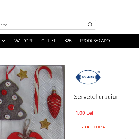
E
WALDORF
OUTLET
B2B
PRODUSE CADOU
Servetel craciun
1,00 Lei
STOC EPUIZAT