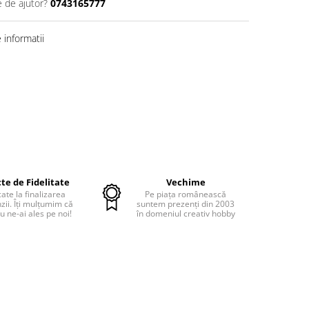
e de ajutor?
0743165777
informatii
te de Fidelitate
Vechime
cate la finalizarea
Pe piața românească
ii. Îți mulțumim că
suntem prezenți din 2003
u ne-ai ales pe noi!
în domeniul creativ hobby