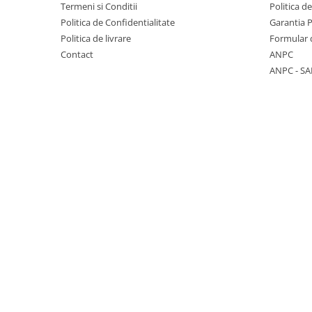
Panglici craciun
Termeni si Conditii
Politica d
Politica de Confidentialitate
Garantia 
Panglici decor
Politica de livrare
Formular 
Snur/sfoara/fir
Contact
ANPC
Metal
ANPC - SA
Aplice decor
Sticla
Platouri
Sticlute
Altele
Stampile, sigilii
Baze stampile
Stampile lemn
Stampile silicon
Ustensile, aparate
Cutter, trimmer
Perforatoare
Pistoale de lipit