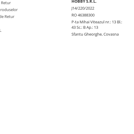
HOBBY S.R.L.
e Retur
J14/220/2022
Produselor
RO 46388300
de Retur
P-ta Mihai Viteazul nr.: 13 Bl.:
43 Sc.: B Ap.: 13
L
Sfantu Gheorghe, Covasna