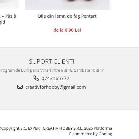
 – Pâslă
Bile din lemn de fag Pentart
Forme de
gid
de la 0,90 Lei
SUPORT CLIENTI
Program de Luni pana Vineri intre 9 si 18, Sambata 10 si 14
0743165777
creativforhobby@gmail.com
Copyright S.C. EXPERT CREATIV HOBBY S.R.L. 2026
Platforma
E-commerce by Gomag