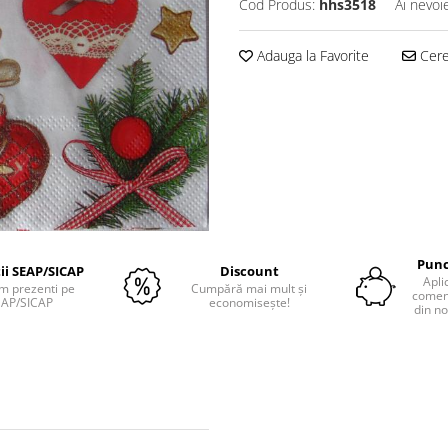
Cod Produs:
hhs3518
Ai nevoi
Adauga la Favorite
Cere 
Punc
tii SEAP/SICAP
Discount
Apli
m prezenti pe
Cumpără mai mult și
comenz
EAP/SICAP
economisește!
din no