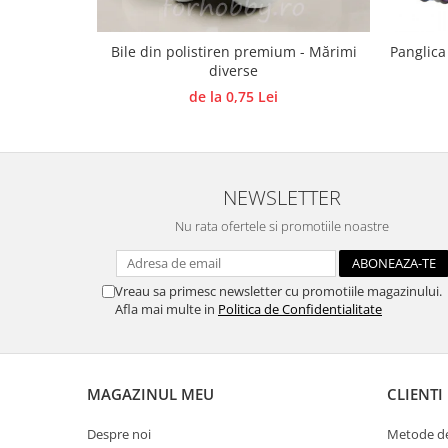
Hartie craft
Bile din polistiren premium - Mărimi
Panglica
Carton/Hartie efecte speciale
diverse
Carton/Hartie Scrapbooking
de la 0,75 Lei
Carton/Hartie unicolor
Hartie creponata
Hartie dantelata
Hartie matase
NEWSLETTER
Hartie origami
Nu rata ofertele si promotiile noastre
Hartie reciclata/manuala
Plicuri
Carton
Vreau sa primesc newsletter cu promotiile magazinului.
Afla mai multe in
Politica de Confidentialitate
Rame, albume, notesuri
Masti
Forme/Figurine carton
MAGAZINUL MEU
CLIENTI
Panglici, snururi, sarma
Dantela
Despre noi
Metode de