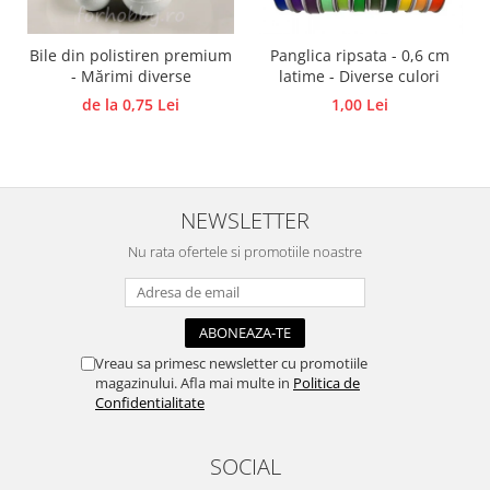
Panglici craciun
Panglici decor
Bile din polistiren premium
Panglica ripsata - 0,6 cm
Snur/sfoara/fir
- Mărimi diverse
latime - Diverse culori
Metal
de la 0,75 Lei
1,00 Lei
Aplice decor
Sticla
Platouri
NEWSLETTER
Sticlute
Altele
Nu rata ofertele si promotiile noastre
Stampile, sigilii
Baze stampile
Stampile lemn
Vreau sa primesc newsletter cu promotiile
Stampile silicon
magazinului. Afla mai multe in
Politica de
Ustensile, aparate
Confidentialitate
Cutter, trimmer
Perforatoare
SOCIAL
Pistoale de lipit