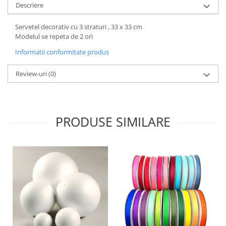
Descriere
Hartie craft
Servetel decorativ cu 3 straturi , 33 x 33 cm
Carton/Hartie efecte speciale
Modelul se repeta de 2 ori
Carton/Hartie Scrapbooking
Informatii conformitate produs
Carton/Hartie unicolor
Hartie creponata
Review-uri
(0)
Hartie dantelata
Hartie matase
Hartie origami
PRODUSE SIMILARE
Hartie reciclata/manuala
Plicuri
Carton
Rame, albume, notesuri
Masti
Forme/Figurine carton
Panglici, snururi, sarma
Dantela