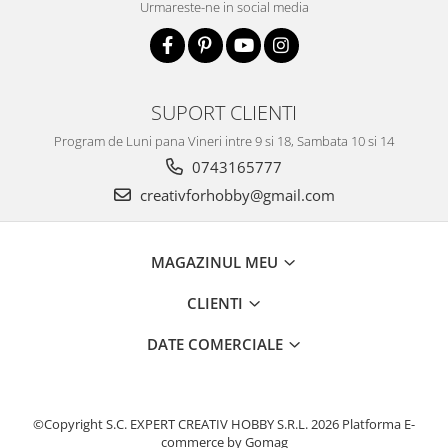
Urmareste-ne in social media
Traforaj, pirogravura
Ustensile
Polistiren
Ceramica
SUPORT CLIENTI
Accesorii floristica
Program de Luni pana Vineri intre 9 si 18, Sambata 10 si 14
0743165777
Hartie creponata
Plante uscate
creativforhobby@gmail.com
Materiale textile
Articole din bumbac
MAGAZINUL MEU
Modele termoadezive
CLIENTI
Saculeti
Design cofetarie
DATE COMERCIALE
Forme pentru turnat ciocolata
Mozaic
Pictura pe fata si corp
©Copyright S.C. EXPERT CREATIV HOBBY S.R.L. 2026
Platforma E-
commerce by Gomag
Vopsea pentru fata si corp