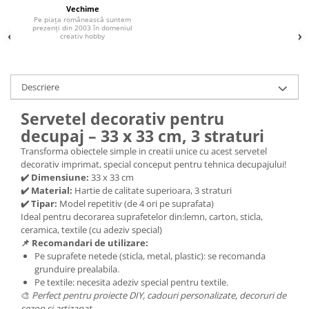
Vechime
Hartie craft
Pe piața românească suntem
prezenți din 2003 în domeniul
creativ hobby
Carton/Hartie efecte speciale
Carton/Hartie Scrapbooking
Carton/Hartie unicolor
Descriere
Hartie creponata
Hartie dantelata
Servetel decorativ pentru
Hartie matase
decupaj – 33 x 33 cm, 3 straturi
Hartie origami
Transforma obiectele simple in creatii unice cu acest servetel
decorativ imprimat, special conceput pentru tehnica decupajului!
Hartie reciclata/manuala
✔️ Dimensiune:
33 x 33 cm
Plicuri
✔️ Material:
Hartie de calitate superioara, 3 straturi
Carton
✔️ Tipar:
Model repetitiv (de 4 ori pe suprafata)
Ideal pentru decorarea suprafetelor din:lemn, carton, sticla,
Rame, albume, notesuri
ceramica, textile (cu adeziv special)
Masti
📌 Recomandari de utilizare:
Pe suprafete netede (sticla, metal, plastic): se recomanda
Forme/Figurine carton
grunduire prealabila.
Panglici, snururi, sarma
Pe textile: necesita adeziv special pentru textile.
🎨
Perfect pentru proiecte DIY, cadouri personalizate, decoruri de
Dantela
sezon si artizanat.