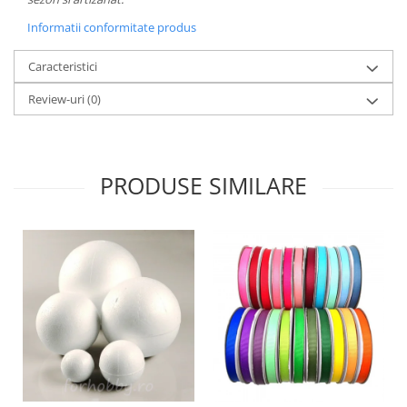
Panglici craciun
Informatii conformitate produs
Panglici decor
Snur/sfoara/fir
Caracteristici
Metal
Review-uri
(0)
Aplice decor
Sticla
Platouri
PRODUSE SIMILARE
Sticlute
Altele
Stampile, sigilii
Baze stampile
Stampile lemn
Stampile silicon
Ustensile, aparate
Cutter, trimmer
Perforatoare
Pistoale de lipit