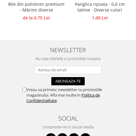
Bile din polistiren premium
Panglica ripsata - 0,6 cm
Traforaj, pirogravura
- Mărimi diverse
latime - Diverse culori
Ustensile
de la 0,75 Lei
1,00 Lei
Polistiren
Ceramica
Accesorii floristica
NEWSLETTER
Hartie creponata
Nu rata ofertele si promotiile noastre
Plante uscate
Materiale textile
Articole din bumbac
Modele termoadezive
Vreau sa primesc newsletter cu promotiile
Saculeti
magazinului. Afla mai multe in
Politica de
Design cofetarie
Confidentialitate
Forme pentru turnat ciocolata
SOCIAL
Mozaic
Pictura pe fata si corp
Urmareste-ne in social media
Vopsea pentru fata si corp