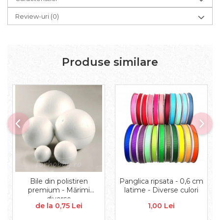
Aplice decor
Sticla
Review-uri
(0)
Platouri
Sticlute
Altele
Produse similare
Stampile, sigilii
Baze stampile
Stampile lemn
Stampile silicon
Ustensile, aparate
Cutter, trimmer
Perforatoare
Pistoale de lipit
Traforaj, pirogravura
Ustensile
Bile din polistiren
Panglica ripsata - 0,6 cm
premium - Mărimi
latime - Diverse culori
Polistiren
diverse
de la 0,75 Lei
1,00 Lei
Ceramica