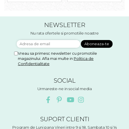
Accesorii floristica
Hartie creponata
Plante uscate
Materiale textile
NEWSLETTER
Articole din bumbac
Nu rata ofertele si promotiile noastre
Modele termoadezive
Saculeti
Design cofetarie
Vreau sa primesc newsletter cu promotiile
magazinului. Afla mai multe in
Politica de
Forme pentru turnat ciocolata
Confidentialitate
Mozaic
Pictura pe fata si corp
SOCIAL
Vopsea pentru fata si corp
Urmareste-ne in social media
Accesorii pictura pe fata
Pluta
SUPORT CLIENTI
Program de Luni pana Vineri intre 9 si 18, Sambata 10 si 14