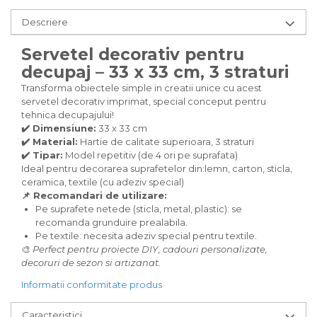
Carton/Hartie Scrapbooking
Carton/Hartie unicolor
Descriere
Hartie creponata
Servetel decorativ pentru
Hartie dantelata
decupaj – 33 x 33 cm, 3 straturi
Hartie matase
Hartie origami
Transforma obiectele simple in creatii unice cu acest
servetel decorativ imprimat, special conceput pentru
Hartie reciclata/manuala
tehnica decupajului!
Plicuri
✔️ Dimensiune:
33 x 33 cm
Carton
✔️ Material:
Hartie de calitate superioara, 3 straturi
✔️ Tipar:
Model repetitiv (de 4 ori pe suprafata)
Rame, albume, notesuri
Ideal pentru decorarea suprafetelor din:lemn, carton, sticla,
Masti
ceramica, textile (cu adeziv special)
Forme/Figurine carton
📌 Recomandari de utilizare:
Pe suprafete netede (sticla, metal, plastic): se
Panglici, snururi, sarma
recomanda grunduire prealabila.
Dantela
Pe textile: necesita adeziv special pentru textile.
Panglici craciun
🎨
Perfect pentru proiecte DIY, cadouri personalizate,
decoruri de sezon si artizanat.
Panglici decor
Snur/sfoara/fir
Informatii conformitate produs
Metal
Caracteristici