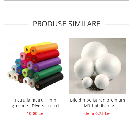
Panglici craciun
Panglici decor
Snur/sfoara/fir
PRODUSE SIMILARE
Metal
Aplice decor
Sticla
Platouri
Sticlute
Altele
Stampile, sigilii
Baze stampile
Stampile lemn
Stampile silicon
Fetru la metru 1 mm
Bile din polistiren premium
grosime - Diverse culori
- Mărimi diverse
Ustensile, aparate
10,00 Lei
de la 0,75 Lei
Cutter, trimmer
Perforatoare
Pistoale de lipit