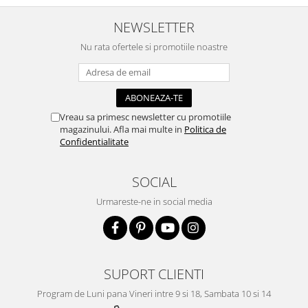
Traforaj, pirogravura
NEWSLETTER
Ustensile
Nu rata ofertele si promotiile noastre
Polistiren
Ceramica
Accesorii floristica
Hartie creponata
Vreau sa primesc newsletter cu promotiile
magazinului. Afla mai multe in
Politica de
Plante uscate
Confidentialitate
Materiale textile
Articole din bumbac
SOCIAL
Modele termoadezive
Urmareste-ne in social media
Saculeti
Design cofetarie
Forme pentru turnat ciocolata
Mozaic
SUPORT CLIENTI
Pictura pe fata si corp
Program de Luni pana Vineri intre 9 si 18, Sambata 10 si 14
Vopsea pentru fata si corp