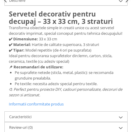
Descriere
Hartie craft
Servetel decorativ pentru
Carton/Hartie efecte speciale
decupaj – 33 x 33 cm, 3 straturi
Carton/Hartie Scrapbooking
Transforma obiectele simple in creatii unice cu acest servetel
Carton/Hartie unicolor
decorativ imprimat, special conceput pentru tehnica decupajului!
✔️ Dimensiune:
33 x 33 cm
Hartie creponata
✔️ Material:
Hartie de calitate superioara, 3 straturi
Hartie dantelata
✔️ Tipar:
Model repetitiv (de 4 ori pe suprafata)
Hartie matase
Ideal pentru decorarea suprafetelor din:lemn, carton, sticla,
ceramica, textile (cu adeziv special)
Hartie origami
📌 Recomandari de utilizare:
Hartie reciclata/manuala
Pe suprafete netede (sticla, metal, plastic): se recomanda
Plicuri
grunduire prealabila.
Pe textile: necesita adeziv special pentru textile.
Carton
🎨
Perfect pentru proiecte DIY, cadouri personalizate, decoruri de
Rame, albume, notesuri
sezon si artizanat.
Masti
Informatii conformitate produs
Forme/Figurine carton
Caracteristici
Panglici, snururi, sarma
Dantela
Review-uri
(0)