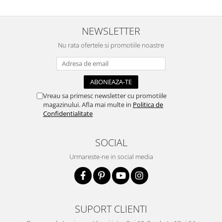
Traforaj, pirogravura
Ustensile
NEWSLETTER
Polistiren
Nu rata ofertele si promotiile noastre
Ceramica
Accesorii floristica
Hartie creponata
Plante uscate
Vreau sa primesc newsletter cu promotiile
magazinului. Afla mai multe in
Politica de
Materiale textile
Confidentialitate
Articole din bumbac
Modele termoadezive
SOCIAL
Saculeti
Urmareste-ne in social media
Design cofetarie
Forme pentru turnat ciocolata
Mozaic
Pictura pe fata si corp
SUPORT CLIENTI
Vopsea pentru fata si corp