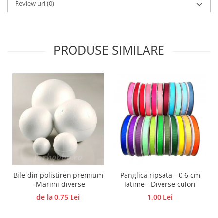
Review-uri
(0)
Panglici craciun
Panglici decor
Snur/sfoara/fir
Metal
PRODUSE SIMILARE
Aplice decor
Sticla
Platouri
Sticlute
Altele
Stampile, sigilii
Baze stampile
Stampile lemn
Stampile silicon
Bile din polistiren premium
Panglica ripsata - 0,6 cm
Ustensile, aparate
- Mărimi diverse
latime - Diverse culori
Cutter, trimmer
de la 0,75 Lei
1,00 Lei
Perforatoare
Pistoale de lipit