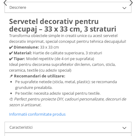
Descriere
Hartie craft
Carton/Hartie efecte speciale
Servetel decorativ pentru
Carton/Hartie Scrapbooking
decupaj – 33 x 33 cm, 3 straturi
Carton/Hartie unicolor
Transforma obiectele simple in creatii unice cu acest servetel
Hartie creponata
decorativ imprimat, special conceput pentru tehnica decupajului!
✔️ Dimensiune:
33 x 33 cm
Hartie dantelata
✔️ Material:
Hartie de calitate superioara, 3 straturi
Hartie matase
✔️ Tipar:
Model repetitiv (de 4 ori pe suprafata)
Hartie origami
Ideal pentru decorarea suprafetelor din:lemn, carton, sticla,
ceramica, textile (cu adeziv special)
Hartie reciclata/manuala
📌 Recomandari de utilizare:
Plicuri
Pe suprafete netede (sticla, metal, plastic): se recomanda
grunduire prealabila.
Carton
Pe textile: necesita adeziv special pentru textile.
Rame, albume, notesuri
🎨
Perfect pentru proiecte DIY, cadouri personalizate, decoruri de
sezon si artizanat.
Masti
Forme/Figurine carton
Informatii conformitate produs
Panglici, snururi, sarma
Caracteristici
Dantela