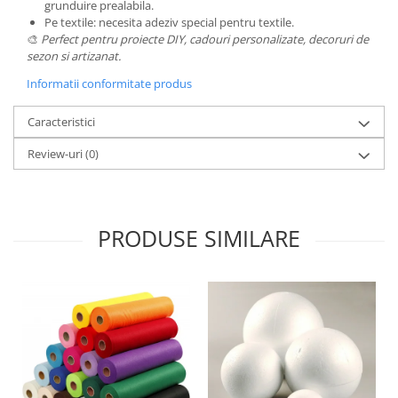
grunduire prealabila.
Panglici craciun
Pe textile: necesita adeziv special pentru textile.
Panglici decor
🎨
Perfect pentru proiecte DIY, cadouri personalizate, decoruri de
Snur/sfoara/fir
sezon si artizanat.
Metal
Informatii conformitate produs
Aplice decor
Caracteristici
Sticla
Review-uri
(0)
Platouri
Sticlute
Altele
Stampile, sigilii
PRODUSE SIMILARE
Baze stampile
Stampile lemn
Stampile silicon
Ustensile, aparate
Cutter, trimmer
Perforatoare
Pistoale de lipit