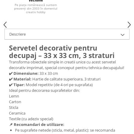
Vechime
Pe piața românească suntem
Hartie craft
prezenți din 2003 în domeniul
creativ hobby
Carton/Hartie efecte speciale
Carton/Hartie Scrapbooking
Carton/Hartie unicolor
Descriere
Hartie creponata
Servetel decorativ pentru
Hartie dantelata
decupaj – 33 x 33 cm, 3 straturi
Hartie matase
Transforma obiectele simple in creatii unice cu acest servetel
Hartie origami
decorativ imprimat, special conceput pentru tehnica decupajului!
Hartie reciclata/manuala
✔️ Dimensiune:
33 x 33 cm
Plicuri
✔️ Material:
Hartie de calitate superioara, 3 straturi
✔️ Tipar:
Model repetitiv (de 4 ori pe suprafata)
Carton
Ideal pentru decorarea suprafetelor din:
Rame, albume, notesuri
Lemn
Carton
Masti
Sticla
Forme/Figurine carton
Ceramica
Textile (cu adeziv special)
Panglici, snururi, sarma
📌 Recomandari de utilizare:
Dantela
Pe suprafete netede (sticla, metal, plastic): se recomanda