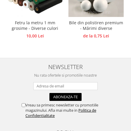
Traforaj, pirogravura
Ustensile
Polistiren
Fetru la metru 1 mm
Bile din polistiren premium
grosime - Diverse culori
- Mărimi diverse
Ceramica
10,00 Lei
de la 0,75 Lei
Accesorii floristica
Hartie creponata
Plante uscate
Materiale textile
NEWSLETTER
Articole din bumbac
Nu rata ofertele si promotiile noastre
Modele termoadezive
Saculeti
Design cofetarie
Forme pentru turnat ciocolata
Vreau sa primesc newsletter cu promotiile
magazinului. Afla mai multe in
Politica de
Mozaic
Confidentialitate
Pictura pe fata si corp
Vopsea pentru fata si corp