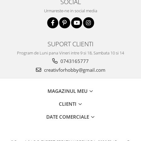
SOCIAL
Accesorii pictura pe fata
Urmareste-ne in social media
Pluta
SUPORT CLIENTI
Program de Luni pana Vineri intre 9 si 18, Sambata 10 si 14
0743165777
creativforhobby@gmail.com
MAGAZINUL MEU
CLIENTI
DATE COMERCIALE