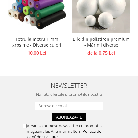
Panglici craciun
Panglici decor
Snur/sfoara/fir
Metal
Aplice decor
Fetru la metru 1 mm
Bile din polistiren premium
Sticla
grosime - Diverse culori
- Mărimi diverse
10,00 Lei
de la 0,75 Lei
Platouri
Sticlute
Altele
Stampile, sigilii
NEWSLETTER
Baze stampile
Nu rata ofertele si promotiile noastre
Stampile lemn
Stampile silicon
Ustensile, aparate
Cutter, trimmer
Vreau sa primesc newsletter cu promotiile
Perforatoare
magazinului. Afla mai multe in
Politica de
Confidentialitate
Pistoale de lipit