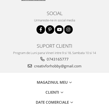
Traforaj, pirogravura
Ustensile
SOCIAL
Polistiren
Urmareste-ne in social media
Ceramica
Accesorii floristica
Hartie creponata
SUPORT CLIENTI
Plante uscate
Program de Luni pana Vineri intre 9 si 18, Sambata 10 si 14
Materiale textile
0743165777
Articole din bumbac
creativforhobby@gmail.com
Modele termoadezive
Saculeti
Design cofetarie
MAGAZINUL MEU
Forme pentru turnat ciocolata
CLIENTI
Mozaic
Pictura pe fata si corp
DATE COMERCIALE
Vopsea pentru fata si corp