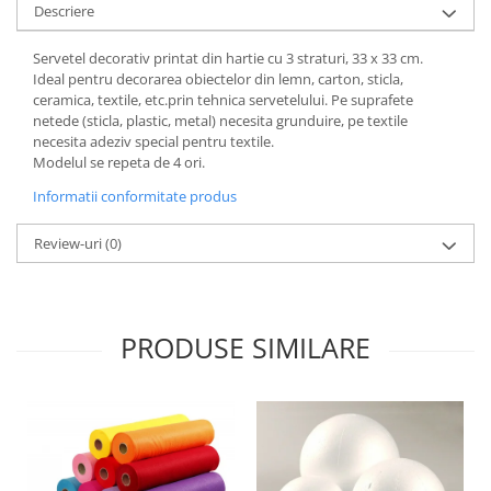
Descriere
Hartie craft
Servetel decorativ printat din hartie cu 3 straturi, 33 x 33 cm.
Carton/Hartie efecte speciale
Ideal pentru decorarea obiectelor din lemn, carton, sticla,
Carton/Hartie Scrapbooking
ceramica, textile, etc.prin tehnica servetelului. Pe suprafete
Carton/Hartie unicolor
netede (sticla, plastic, metal) necesita grunduire, pe textile
necesita adeziv special pentru textile.
Hartie creponata
Modelul se repeta de 4 ori.
Hartie dantelata
Informatii conformitate produs
Hartie matase
Hartie origami
Review-uri
(0)
Hartie reciclata/manuala
Plicuri
Carton
PRODUSE SIMILARE
Rame, albume, notesuri
Masti
Forme/Figurine carton
Panglici, snururi, sarma
Dantela