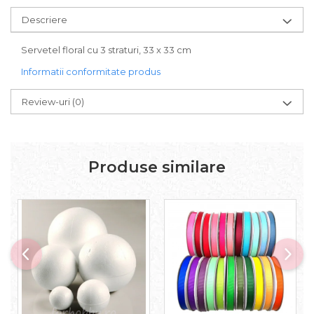
Carton/Hartie Scrapbooking
Carton/Hartie unicolor
Descriere
Hartie creponata
Servetel floral cu 3 straturi, 33 x 33 cm
Hartie dantelata
Hartie matase
Informatii conformitate produs
Hartie origami
Review-uri
(0)
Hartie reciclata/manuala
Plicuri
Carton
Rame, albume, notesuri
Produse similare
Masti
Forme/Figurine carton
Panglici, snururi, sarma
Dantela
Panglici craciun
Panglici decor
Snur/sfoara/fir
Metal