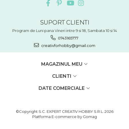
Accesorii floristica
Hartie creponata
Plante uscate
SUPORT CLIENTI
Materiale textile
Program de Luni pana Vineri intre 9 si 18, Sambata 10 si 14
Articole din bumbac
0743165777
Modele termoadezive
creativforhobby@gmail.com
Saculeti
Design cofetarie
Forme pentru turnat ciocolata
MAGAZINUL MEU
Mozaic
CLIENTI
Pictura pe fata si corp
Vopsea pentru fata si corp
DATE COMERCIALE
Accesorii pictura pe fata
Pluta
©Copyright S.C. EXPERT CREATIV HOBBY S.R.L. 2026
Platforma E-commerce by Gomag