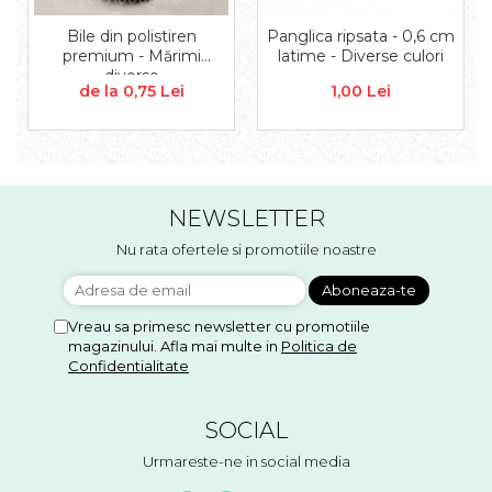
Aplice decor
Sticla
Bile din polistiren
Panglica ripsata - 0,6 cm
premium - Mărimi
latime - Diverse culori
Platouri
diverse
de la 0,75 Lei
1,00 Lei
Sticlute
Altele
Stampile, sigilii
Baze stampile
Stampile lemn
NEWSLETTER
Stampile silicon
Nu rata ofertele si promotiile noastre
Ustensile, aparate
Cutter, trimmer
Perforatoare
Vreau sa primesc newsletter cu promotiile
magazinului. Afla mai multe in
Politica de
Pistoale de lipit
Confidentialitate
Traforaj, pirogravura
Ustensile
SOCIAL
Polistiren
Ceramica
Urmareste-ne in social media