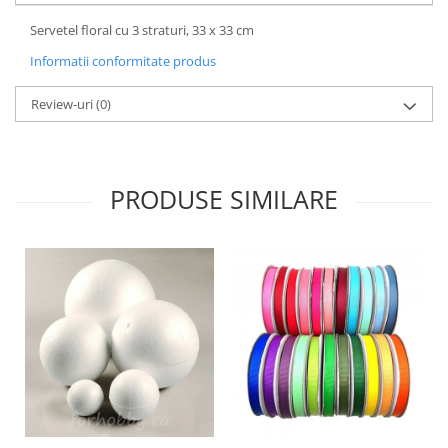
Hartie craft
Servetel floral cu 3 straturi, 33 x 33 cm
Carton/Hartie efecte speciale
Informatii conformitate produs
Carton/Hartie Scrapbooking
Review-uri
(0)
Carton/Hartie unicolor
Hartie creponata
Hartie dantelata
Hartie matase
PRODUSE SIMILARE
Hartie origami
Hartie reciclata/manuala
Plicuri
Carton
Rame, albume, notesuri
Masti
Forme/Figurine carton
Panglici, snururi, sarma
Dantela