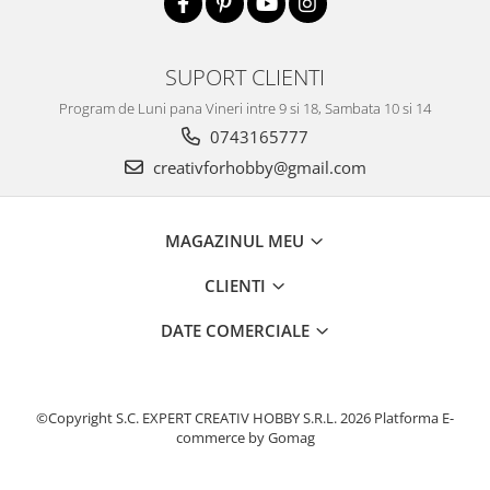
Traforaj, pirogravura
Ustensile
SUPORT CLIENTI
Polistiren
Program de Luni pana Vineri intre 9 si 18, Sambata 10 si 14
Ceramica
0743165777
Accesorii floristica
creativforhobby@gmail.com
Hartie creponata
Plante uscate
MAGAZINUL MEU
Materiale textile
Articole din bumbac
CLIENTI
Modele termoadezive
DATE COMERCIALE
Saculeti
Design cofetarie
Forme pentru turnat ciocolata
©Copyright S.C. EXPERT CREATIV HOBBY S.R.L. 2026
Platforma E-
Mozaic
commerce by Gomag
Pictura pe fata si corp
Vopsea pentru fata si corp