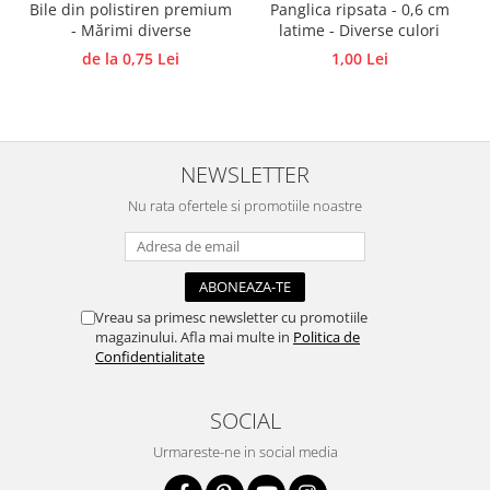
Bile din polistiren premium
Panglica ripsata - 0,6 cm
Panglici craciun
- Mărimi diverse
latime - Diverse culori
Panglici decor
de la 0,75 Lei
1,00 Lei
Snur/sfoara/fir
Metal
Aplice decor
Sticla
NEWSLETTER
Platouri
Nu rata ofertele si promotiile noastre
Sticlute
Altele
Stampile, sigilii
Baze stampile
Vreau sa primesc newsletter cu promotiile
magazinului. Afla mai multe in
Politica de
Stampile lemn
Confidentialitate
Stampile silicon
Ustensile, aparate
SOCIAL
Cutter, trimmer
Urmareste-ne in social media
Perforatoare
Pistoale de lipit