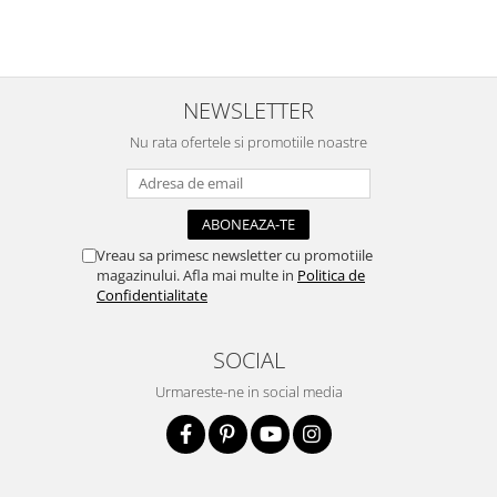
Panglici craciun
Panglici decor
Snur/sfoara/fir
Metal
NEWSLETTER
Aplice decor
Nu rata ofertele si promotiile noastre
Sticla
Platouri
Sticlute
Altele
Vreau sa primesc newsletter cu promotiile
magazinului. Afla mai multe in
Politica de
Stampile, sigilii
Confidentialitate
Baze stampile
Stampile lemn
SOCIAL
Stampile silicon
Urmareste-ne in social media
Ustensile, aparate
Cutter, trimmer
Perforatoare
Pistoale de lipit