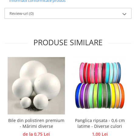
Informatii conformitate produs
Hartie craft
Review-uri
(0)
Carton/Hartie efecte speciale
Carton/Hartie Scrapbooking
Carton/Hartie unicolor
PRODUSE SIMILARE
Hartie creponata
Hartie dantelata
Hartie matase
Hartie origami
Hartie reciclata/manuala
Plicuri
Carton
Rame, albume, notesuri
Masti
Forme/Figurine carton
Bile din polistiren premium
Panglica ripsata - 0,6 cm
Panglici, snururi, sarma
- Mărimi diverse
latime - Diverse culori
Dantela
de la 0,75 Lei
1,00 Lei