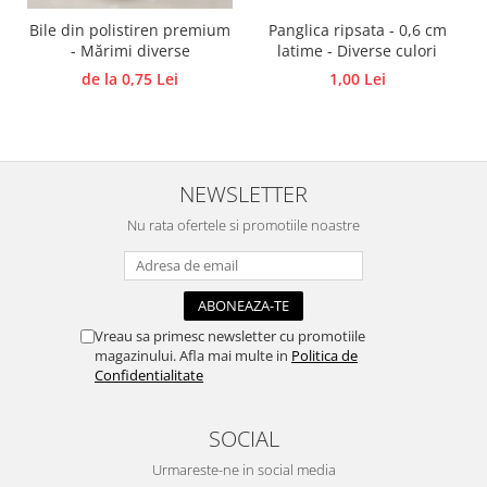
Panglici craciun
Bile din polistiren premium
Panglica ripsata - 0,6 cm
Panglici decor
- Mărimi diverse
latime - Diverse culori
Snur/sfoara/fir
de la 0,75 Lei
1,00 Lei
Metal
Aplice decor
Sticla
NEWSLETTER
Platouri
Sticlute
Nu rata ofertele si promotiile noastre
Altele
Stampile, sigilii
Baze stampile
Vreau sa primesc newsletter cu promotiile
Stampile lemn
magazinului. Afla mai multe in
Politica de
Stampile silicon
Confidentialitate
Ustensile, aparate
Cutter, trimmer
SOCIAL
Perforatoare
Urmareste-ne in social media
Pistoale de lipit