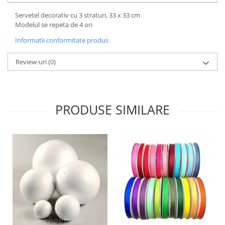
Hartie craft
Servetel decorativ cu 3 straturi, 33 x 33 cm
Modelul se repeta de 4 ori
Carton/Hartie efecte speciale
Informatii conformitate produs
Carton/Hartie Scrapbooking
Carton/Hartie unicolor
Review-uri
(0)
Hartie creponata
Hartie dantelata
Hartie matase
PRODUSE SIMILARE
Hartie origami
Hartie reciclata/manuala
Plicuri
Carton
Rame, albume, notesuri
Masti
Forme/Figurine carton
Panglici, snururi, sarma
Dantela