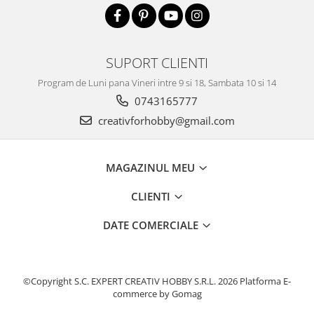
Traforaj, pirogravura
Ustensile
Polistiren
SUPORT CLIENTI
Ceramica
Program de Luni pana Vineri intre 9 si 18, Sambata 10 si 14
Accesorii floristica
0743165777
Hartie creponata
creativforhobby@gmail.com
Plante uscate
Materiale textile
MAGAZINUL MEU
Articole din bumbac
Modele termoadezive
CLIENTI
Saculeti
DATE COMERCIALE
Design cofetarie
Forme pentru turnat ciocolata
Mozaic
©Copyright S.C. EXPERT CREATIV HOBBY S.R.L. 2026
Platforma E-
Pictura pe fata si corp
commerce by Gomag
Vopsea pentru fata si corp