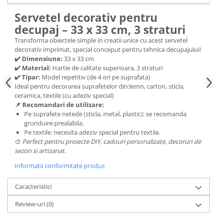
Hartie craft
Servetel decorativ pentru
decupaj – 33 x 33 cm, 3 straturi
Carton/Hartie efecte speciale
Carton/Hartie Scrapbooking
Transforma obiectele simple in creatii unice cu acest servetel
decorativ imprimat, special conceput pentru tehnica decupajului!
Carton/Hartie unicolor
✔️ Dimensiune:
33 x 33 cm
Hartie creponata
✔️ Material:
Hartie de calitate superioara, 3 straturi
✔️ Tipar:
Model repetitiv (de 4 ori pe suprafata)
Hartie dantelata
Ideal pentru decorarea suprafetelor din:lemn, carton, sticla,
Hartie matase
ceramica, textile (cu adeziv special)
Hartie origami
📌 Recomandari de utilizare:
Pe suprafete netede (sticla, metal, plastic): se recomanda
Hartie reciclata/manuala
grunduire prealabila.
Plicuri
Pe textile: necesita adeziv special pentru textile.
Carton
🎨
Perfect pentru proiecte DIY, cadouri personalizate, decoruri de
sezon si artizanat.
Rame, albume, notesuri
Informatii conformitate produs
Masti
Forme/Figurine carton
Caracteristici
Panglici, snururi, sarma
Review-uri
(0)
Dantela