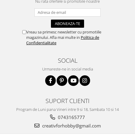
Nu rata ofertele si promotiile noastre
Accesorii pictura pe fata
Pluta
Vreau sa primesc newsletter cu promotiile
magazinului. Afla mai multe in
Politica de
Confidentialitate
SOCIAL
Urmareste-ne in social media
SUPORT CLIENTI
Program de Luni pana Vineri intre 9 si 18, Sambata 10 si 14
0743165777
creativforhobby@gmail.com