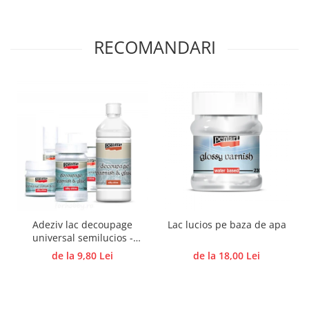
Panglici craciun
Panglici decor
Snur/sfoara/fir
RECOMANDARI
Metal
Aplice decor
Sticla
Platouri
Sticlute
Altele
Stampile, sigilii
Baze stampile
Stampile lemn
Adeziv lac decoupage
Lac lucios pe baza de apa
Stampile silicon
universal semilucios -
Ustensile, aparate
Diverse cantități
de la 9,80 Lei
de la 18,00 Lei
Cutter, trimmer
Perforatoare
Pistoale de lipit