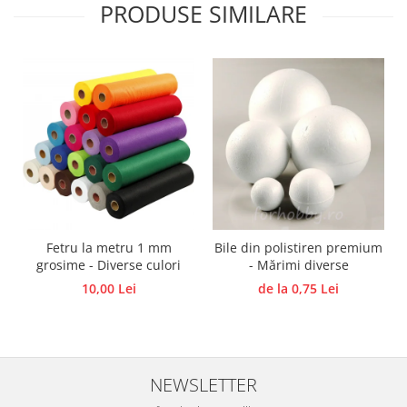
PRODUSE SIMILARE
Traforaj, pirogravura
Ustensile
Polistiren
Ceramica
Accesorii floristica
Hartie creponata
Plante uscate
Materiale textile
Articole din bumbac
Fetru la metru 1 mm
Bile din polistiren premium
Modele termoadezive
grosime - Diverse culori
- Mărimi diverse
Saculeti
10,00 Lei
de la 0,75 Lei
Design cofetarie
Forme pentru turnat ciocolata
Mozaic
Pictura pe fata si corp
NEWSLETTER
Vopsea pentru fata si corp