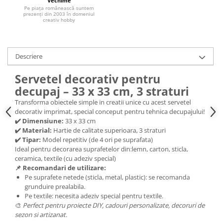
Vechime
Pe piața românească suntem
Hartie craft
prezenți din 2003 în domeniul
creativ hobby
Carton/Hartie efecte speciale
Carton/Hartie Scrapbooking
Carton/Hartie unicolor
Descriere
Hartie creponata
Servetel decorativ pentru
Hartie dantelata
decupaj – 33 x 33 cm, 3 straturi
Hartie matase
Transforma obiectele simple in creatii unice cu acest servetel
Hartie origami
decorativ imprimat, special conceput pentru tehnica decupajului!
Hartie reciclata/manuala
✔️ Dimensiune:
33 x 33 cm
Plicuri
✔️ Material:
Hartie de calitate superioara, 3 straturi
✔️ Tipar:
Model repetitiv (de 4 ori pe suprafata)
Carton
Ideal pentru decorarea suprafetelor din:lemn, carton, sticla,
Rame, albume, notesuri
ceramica, textile (cu adeziv special)
📌 Recomandari de utilizare:
Masti
Pe suprafete netede (sticla, metal, plastic): se recomanda
Forme/Figurine carton
grunduire prealabila.
Pe textile: necesita adeziv special pentru textile.
Panglici, snururi, sarma
🎨
Perfect pentru proiecte DIY, cadouri personalizate, decoruri de
Dantela
sezon si artizanat.