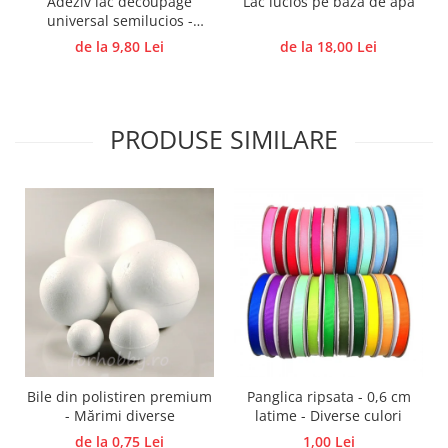
Adeziv lac decoupage
Lac lucios pe baza de apa
universal semilucios -
Traforaj, pirogravura
Diverse cantități
de la 9,80 Lei
de la 18,00 Lei
Ustensile
Polistiren
Ceramica
PRODUSE SIMILARE
Accesorii floristica
Hartie creponata
Plante uscate
Materiale textile
Articole din bumbac
Modele termoadezive
Saculeti
Design cofetarie
Forme pentru turnat ciocolata
Mozaic
Bile din polistiren premium
Panglica ripsata - 0,6 cm
- Mărimi diverse
latime - Diverse culori
Pictura pe fata si corp
de la 0,75 Lei
1,00 Lei
Vopsea pentru fata si corp