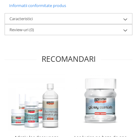
Panglici craciun
Informatii conformitate produs
Panglici decor
Snur/sfoara/fir
Caracteristici
Metal
Review-uri
(0)
Aplice decor
Sticla
Platouri
RECOMANDARI
Sticlute
Altele
Stampile, sigilii
Baze stampile
Stampile lemn
Stampile silicon
Ustensile, aparate
Cutter, trimmer
Perforatoare
Pistoale de lipit