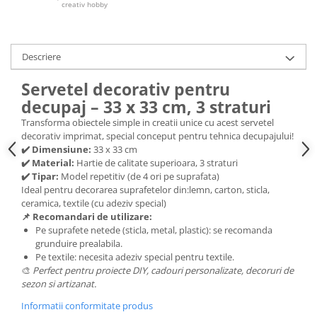
creativ hobby
Hartie craft
Carton/Hartie efecte speciale
Descriere
Carton/Hartie Scrapbooking
Carton/Hartie unicolor
Servetel decorativ pentru
Hartie creponata
decupaj – 33 x 33 cm, 3 straturi
Hartie dantelata
Transforma obiectele simple in creatii unice cu acest servetel
Hartie matase
decorativ imprimat, special conceput pentru tehnica decupajului!
✔️ Dimensiune:
33 x 33 cm
Hartie origami
✔️ Material:
Hartie de calitate superioara, 3 straturi
Hartie reciclata/manuala
✔️ Tipar:
Model repetitiv (de 4 ori pe suprafata)
Plicuri
Ideal pentru decorarea suprafetelor din:lemn, carton, sticla,
ceramica, textile (cu adeziv special)
Carton
📌 Recomandari de utilizare:
Rame, albume, notesuri
Pe suprafete netede (sticla, metal, plastic): se recomanda
grunduire prealabila.
Masti
Pe textile: necesita adeziv special pentru textile.
Forme/Figurine carton
🎨
Perfect pentru proiecte DIY, cadouri personalizate, decoruri de
Panglici, snururi, sarma
sezon si artizanat.
Dantela
Informatii conformitate produs