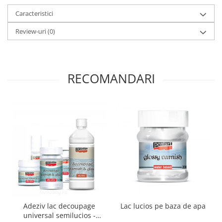
Panglici craciun
Caracteristici
Panglici decor
Snur/sfoara/fir
Review-uri
(0)
Metal
Aplice decor
Sticla
RECOMANDARI
Platouri
Sticlute
Altele
Stampile, sigilii
Baze stampile
Stampile lemn
Stampile silicon
Ustensile, aparate
Cutter, trimmer
Adeziv lac decoupage
Lac lucios pe baza de apa
Perforatoare
universal semilucios -
Pistoale de lipit