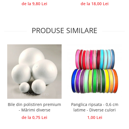
Diverse cantități
de la 9,80 Lei
de la 18,00 Lei
Traforaj, pirogravura
Ustensile
Polistiren
PRODUSE SIMILARE
Ceramica
Accesorii floristica
Hartie creponata
Plante uscate
Materiale textile
Articole din bumbac
Modele termoadezive
Saculeti
Design cofetarie
Forme pentru turnat ciocolata
Bile din polistiren premium
Panglica ripsata - 0,6 cm
- Mărimi diverse
latime - Diverse culori
Mozaic
de la 0,75 Lei
1,00 Lei
Pictura pe fata si corp
Vopsea pentru fata si corp