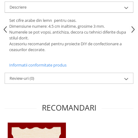
Descriere
Hartie craft
Carton/Hartie efecte speciale
Set cifre arabe din lemn pentru ceas.
Carton/Hartie Scrapbooking
Dimensiune numere: 4.5 cm inaltime, grosime 3 mm.
Numerele se pot vopsi, antichiza, decora cu tehnici diferite dupa
Carton/Hartie unicolor
stilul dorit.
Hartie creponata
Accesoriu recomandat pentru proiecte DIY de confectionare a
Hartie dantelata
ceasurilor decorate.
Hartie matase
Informatii conformitate produs
Hartie origami
Hartie reciclata/manuala
Review-uri
(0)
Plicuri
Carton
Rame, albume, notesuri
RECOMANDARI
Masti
Forme/Figurine carton
Panglici, snururi, sarma
Dantela