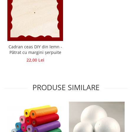
Panglici craciun
Panglici decor
Snur/sfoara/fir
Metal
Aplice decor
Sticla
Cadran ceas DIY din lemn -
Platouri
Pătrat cu margini șerpuite
Sticlute
22,00 Lei
Altele
Stampile, sigilii
Baze stampile
PRODUSE SIMILARE
Stampile lemn
Stampile silicon
Ustensile, aparate
Cutter, trimmer
Perforatoare
Pistoale de lipit