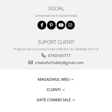
Accesorii pictura pe fata
SOCIAL
Pluta
Urmareste-ne in social media
SUPORT CLIENTI
Program de Luni pana Vineri intre 9 si 18, Sambata 10 si 14
0743165777
creativforhobby@gmail.com
MAGAZINUL MEU
CLIENTI
DATE COMERCIALE