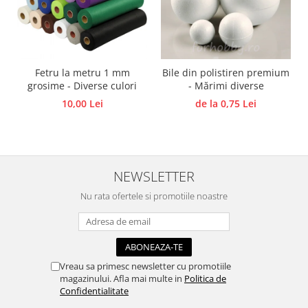
Traforaj, pirogravura
Ustensile
Polistiren
Fetru la metru 1 mm
Bile din polistiren premium
Ceramica
grosime - Diverse culori
- Mărimi diverse
Accesorii floristica
10,00 Lei
de la 0,75 Lei
Hartie creponata
Plante uscate
Materiale textile
Articole din bumbac
NEWSLETTER
Modele termoadezive
Nu rata ofertele si promotiile noastre
Saculeti
Design cofetarie
Forme pentru turnat ciocolata
Mozaic
Vreau sa primesc newsletter cu promotiile
magazinului. Afla mai multe in
Politica de
Pictura pe fata si corp
Confidentialitate
Vopsea pentru fata si corp