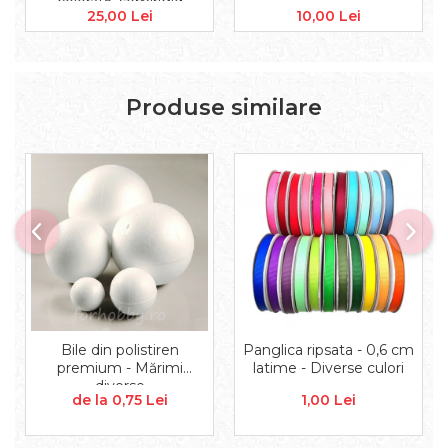
colorată, semirigid
Accesorii floristica
25,00 Lei
10,00 Lei
Hartie creponata
Plante uscate
Materiale textile
Produse similare
Articole din bumbac
Modele termoadezive
Saculeti
Design cofetarie
Forme pentru turnat ciocolata
Mozaic
Pictura pe fata si corp
Vopsea pentru fata si corp
Accesorii pictura pe fata
Pluta
Bile din polistiren
Panglica ripsata - 0,6 cm
premium - Mărimi
latime - Diverse culori
diverse
de la 0,75 Lei
1,00 Lei