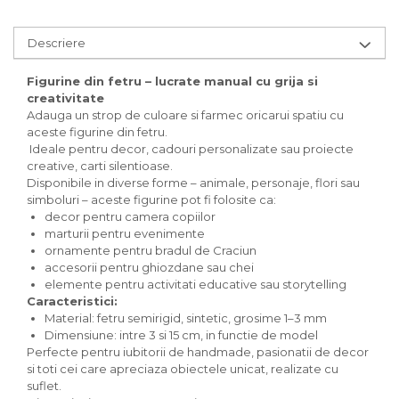
Carton/Hartie Scrapbooking
Carton/Hartie unicolor
Descriere
Hartie creponata
Hartie dantelata
Figurine din fetru – lucrate manual cu grija si
Hartie matase
creativitate
Hartie origami
Adauga un strop de culoare si farmec oricarui spatiu cu
Hartie reciclata/manuala
aceste figurine din fetru.
Ideale pentru decor, cadouri personalizate sau proiecte
Plicuri
creative, carti silentioase.
Carton
Disponibile in diverse forme – animale, personaje, flori sau
simboluri – aceste figurine pot fi folosite ca:
Rame, albume, notesuri
decor pentru camera copiilor
Masti
marturii pentru evenimente
Forme/Figurine carton
ornamente pentru bradul de Craciun
Panglici, snururi, sarma
accesorii pentru ghiozdane sau chei
elemente pentru activitati educative sau storytelling
Dantela
Caracteristici:
Panglici craciun
Material: fetru semirigid, sintetic, grosime 1–3 mm
Panglici decor
Dimensiune: intre 3 si 15 cm, in functie de model
Perfecte pentru iubitorii de handmade, pasionatii de decor
Snur/sfoara/fir
si toti cei care apreciaza obiectele unicat, realizate cu
Metal
suflet.