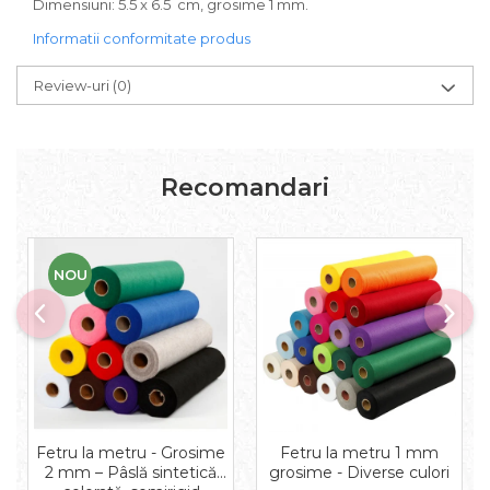
Dimensiuni: 5.5 x 6.5 cm, grosime 1 mm.
Aplice decor
Sticla
Informatii conformitate produs
Platouri
Review-uri
(0)
Sticlute
Altele
Stampile, sigilii
Baze stampile
Recomandari
Stampile lemn
Stampile silicon
Ustensile, aparate
NOU
Cutter, trimmer
Perforatoare
Pistoale de lipit
Traforaj, pirogravura
Ustensile
Polistiren
Fetru la metru - Grosime
Fetru la metru 1 mm
Ceramica
2 mm – Pâslă sintetică
grosime - Diverse culori