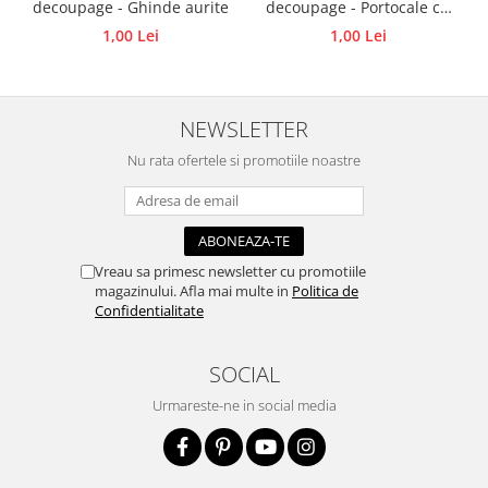
decoupage - Ghinde aurite
decoupage - Portocale cu
Traforaj, pirogravura
scortisoara
1,00 Lei
1,00 Lei
Ustensile
Polistiren
Ceramica
NEWSLETTER
Accesorii floristica
Nu rata ofertele si promotiile noastre
Hartie creponata
Plante uscate
Materiale textile
Vreau sa primesc newsletter cu promotiile
Articole din bumbac
magazinului. Afla mai multe in
Politica de
Modele termoadezive
Confidentialitate
Saculeti
Design cofetarie
SOCIAL
Forme pentru turnat ciocolata
Urmareste-ne in social media
Mozaic
Pictura pe fata si corp
Vopsea pentru fata si corp