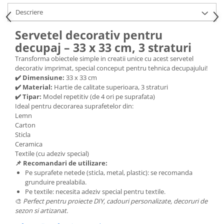
Descriere
Hartie craft
Carton/Hartie efecte speciale
Servetel decorativ pentru
Carton/Hartie Scrapbooking
decupaj – 33 x 33 cm, 3 straturi
Carton/Hartie unicolor
Transforma obiectele simple in creatii unice cu acest servetel
Hartie creponata
decorativ imprimat, special conceput pentru tehnica decupajului!
✔️ Dimensiune:
33 x 33 cm
Hartie dantelata
✔️ Material:
Hartie de calitate superioara, 3 straturi
Hartie matase
✔️ Tipar:
Model repetitiv (de 4 ori pe suprafata)
Hartie origami
Ideal pentru decorarea suprafetelor din:
Lemn
Hartie reciclata/manuala
Carton
Plicuri
Sticla
Ceramica
Carton
Textile (cu adeziv special)
Rame, albume, notesuri
📌 Recomandari de utilizare:
Pe suprafete netede (sticla, metal, plastic): se recomanda
Masti
grunduire prealabila.
Forme/Figurine carton
Pe textile: necesita adeziv special pentru textile.
Panglici, snururi, sarma
🎨
Perfect pentru proiecte DIY, cadouri personalizate, decoruri de
sezon si artizanat.
Dantela