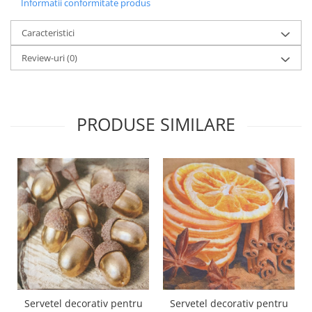
Informatii conformitate produs
Panglici craciun
Panglici decor
Caracteristici
Snur/sfoara/fir
Review-uri
(0)
Metal
Aplice decor
Sticla
PRODUSE SIMILARE
Platouri
Sticlute
Altele
Stampile, sigilii
Baze stampile
Stampile lemn
Stampile silicon
Ustensile, aparate
Cutter, trimmer
Perforatoare
Servetel decorativ pentru
Servetel decorativ pentru
Pistoale de lipit