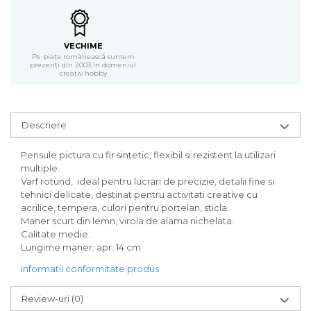
Carton/Hartie Scrapbooking
Carton/Hartie unicolor
Hartie creponata
VECHIME
Hartie dantelata
Pe piața românească suntem
prezenți din 2003 în domeniul
Hartie matase
creativ hobby
Hartie origami
Hartie reciclata/manuala
Plicuri
Descriere
Carton
Pensule pictura cu fir sintetic, flexibil si rezistent la utilizari
Rame, albume, notesuri
multiple.
Masti
Varf rotund, ideal pentru lucrari de precizie, detalii fine si
Forme/Figurine carton
tehnici delicate, destinat pentru activitati creative cu
Panglici, snururi, sarma
acrilice, tempera, culori pentru portelan, sticla.
Maner scurt din lemn, virola de alama nichelata.
Dantela
Calitate medie.
Panglici craciun
Lungime maner: apr. 14 cm
Panglici decor
Informatii conformitate produs
Snur/sfoara/fir
Metal
Review-uri
(0)