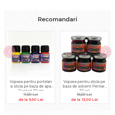
Aplice decor
Sticla
Platouri
Recomandari
Sticlute
Altele
Stampile, sigilii
Baze stampile
Stampile lemn
Stampile silicon
Ustensile, aparate
Cutter, trimmer
Perforatoare
Pistoale de lipit
Vopsea pentru portelan
Vopsea pentru sticla pe
si sticla pe baza de apa
baza de solvent Pentart
Traforaj, pirogravura
Pentart 30 ml
30 ml
Ustensile
11,50 Lei
16,50 Lei
de la 9,50 Lei
de la 13,00 Lei
Polistiren
Ceramica