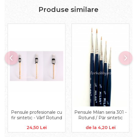
Accesorii floristica
Produse similare
Hartie creponata
Plante uscate
Materiale textile
Articole din bumbac
Modele termoadezive
Saculeti
Design cofetarie
Forme pentru turnat ciocolata
Mozaic
Pictura pe fata si corp
Vopsea pentru fata si corp
Accesorii pictura pe fata
Pluta
Pensule profesionale cu
Pensule Milan seria 301 -
fir sintetic - Vârf Rotund
Rotund / Păr sintetic
24,50 Lei
de la 4,20 Lei