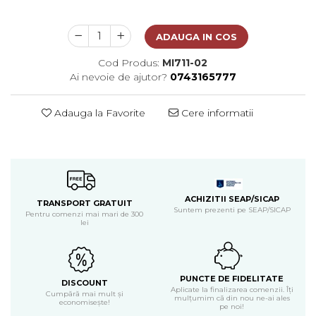
Metal lichid
Accesorii bijuterii
Structurare
Margele de nisip
ADAUGA IN COS
Perle/margele acrilice/lemn
Paste structura
Sabloane
Cod Produs:
MI711-02
Ustensile, unelte
Ai nevoie de ajutor?
0743165777
Pensule, accesorii pt pictura/ desen
Sabloane autoadezive
Sabloane plastic
Accesorii pt pictura/ desen
Adauga la Favorite
Cere informatii
Sabloane plastic flexibile
Pensule
Sablon metalic
Desen
Hartie pentru decupaj
Carbune, pastel
Hartie de orez
Cerneluri, penite
Hartie decupaj
Creioane, markere, pixuri
ACHIZITII SEAP/SICAP
TRANSPORT GRATUIT
Servetele
Suporturi pentru pictura
Suntem prezenti pe SEAP/SICAP
Pentru comenzi mai mari de 300
Confectionare ceasuri
lei
Agatatori, cleme, cuie
Cadrane lemn/sticla
Sculptura/Gravura
Mecanisme/Cifre
Hartie craft
PUNCTE DE FIDELITATE
DISCOUNT
Aplicate la finalizarea comenzii. Îți
Cumpără mai mult și
mulțumim că din nou ne-ai ales
Carton/Hartie efecte speciale
economisește!
pe noi!