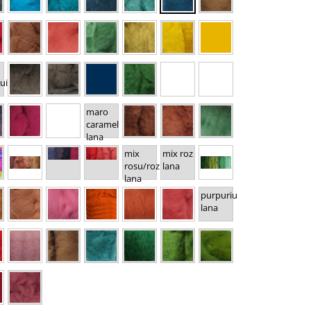
ui
maro
caramel
lana
mix
mix roz
rosu/roz
lana
lana
purpuriu
lana