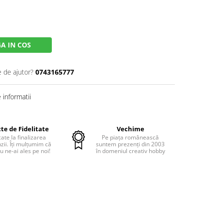
A IN COS
e de ajutor?
0743165777
informatii
te de Fidelitate
Vechime
cate la finalizarea
Pe piața românească
ii. Îți mulțumim că
suntem prezenți din 2003
u ne-ai ales pe noi!
în domeniul creativ hobby