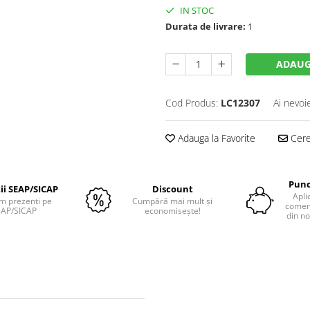
IN STOC
Durata de livrare:
1
ADAUG
Cod Produs:
LC12307
Ai nevoi
Adauga la Favorite
Cere 
Punc
tii SEAP/SICAP
Discount
Apli
m prezenti pe
Cumpără mai mult și
comenz
EAP/SICAP
economisește!
din no