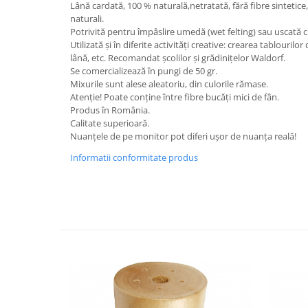
Lână cardată, 100 % naturală,netratată, fără fibre sintetice
Hartie craft
naturali.
Potrivită pentru împâslire umedă (wet felting) sau uscată cu
Carton/Hartie efecte speciale
Utilizată și în diferite activități creative: crearea tablourilo
Carton/Hartie Scrapbooking
lână, etc. Recomandat școlilor și grădinițelor Waldorf.
Se comercializează în pungi de 50 gr.
Carton/Hartie unicolor
Mixurile sunt alese aleatoriu, din culorile rămase.
Hartie creponata
Atenție! Poate conține între fibre bucăți mici de fân.
Hartie dantelata
Produs în România.
Calitate superioară.
Hartie matase
Nuanțele de pe monitor pot diferi ușor de nuanța reală!
Hartie origami
Informatii conformitate produs
Hartie reciclata/manuala
Plicuri
Carton
Rame, albume, notesuri
Masti
Forme/Figurine carton
Panglici, snururi, sarma
Dantela