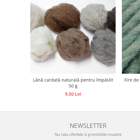
Traforaj, pirogravura
Ustensile
Polistiren
Ceramica
Accesorii floristica
Hartie creponata
Plante uscate
Materiale textile
Articole din bumbac
Lână cardată naturală pentru împâslit
Fire de
50 g
Modele termoadezive
9,50 Lei
Saculeti
Design cofetarie
Forme pentru turnat ciocolata
Mozaic
NEWSLETTER
Pictura pe fata si corp
Nu rata ofertele si promotiile noastre
Vopsea pentru fata si corp