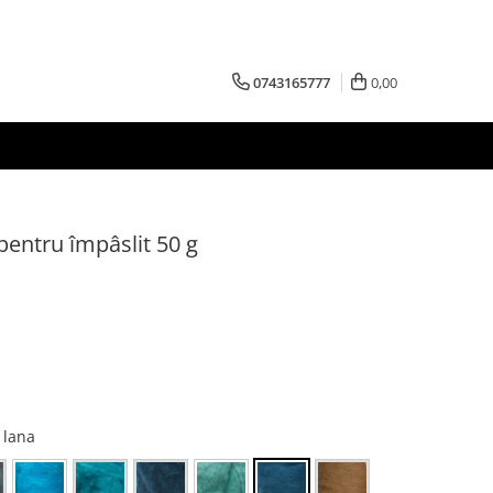
0743165777
0,00
pentru împâslit 50 g
 lana