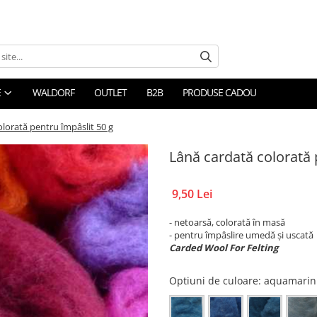
E
WALDORF
OUTLET
B2B
PRODUSE CADOU
lorată pentru împâslit 50 g
Lână cardată colorată 
9,50 Lei
- netoarsă, colorată în masă
- pentru împâslire umedă și uscată
Carded Wool For Felting
Optiuni de culoare
: aquamarin