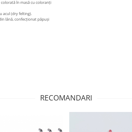
, colorată în masă cu coloranți
 acul (dry felting).
r din lână, confecționat păpuși
RECOMANDARI