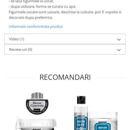
- se lasa figurinele la uscat,
Panglici craciun
- dupa utilizare, forma se curata cu apa.
Panglici decor
Figurinele uscate sunt usoare, deschise la culoare, pot fi vopsite si
decorate dupa preferinta.
Snur/sfoara/fir
Metal
Informatii conformitate produs
Aplice decor
Video
(1)
Sticla
Review-uri
(0)
Platouri
Sticlute
Altele
Stampile, sigilii
RECOMANDARI
Baze stampile
Stampile lemn
Stampile silicon
Ustensile, aparate
Cutter, trimmer
Perforatoare
Pistoale de lipit