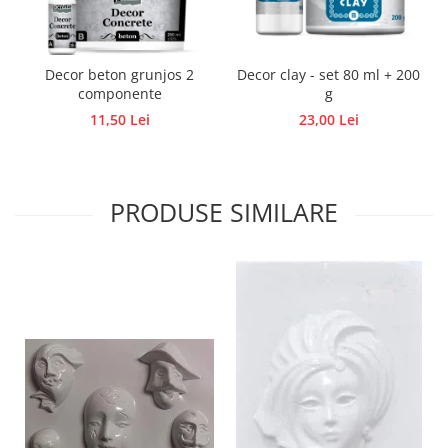
Traforaj, pirogravura
Ustensile
Decor beton grunjos 2
Decor clay - set 80 ml + 200
Polistiren
componente
g
Ceramica
11,50 Lei
23,00 Lei
Accesorii floristica
Hartie creponata
Plante uscate
PRODUSE SIMILARE
Materiale textile
Articole din bumbac
Modele termoadezive
Saculeti
Design cofetarie
Forme pentru turnat ciocolata
Mozaic
Pictura pe fata si corp
Vopsea pentru fata si corp