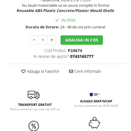
Sclipici
Foite/fulgi schlagmetal
Nu lasati materialele sa se usuce complet in forma!
Reusable ABS Plastic Concrete/Plaster Mould Shells
Margele si accesorii
Gel sclipitor
Metal lichid
Accesorii bijuterii
IN STOC
Durata de livrare:
24 - 48 de ore prin curierat
Structurare
Margele de nisip
Perle/margele acrilice/lemn
Paste structura
ADAUGA IN COS
Sabloane
Ustensile, unelte
Cod Produs:
P24674
Pensule, accesorii pt pictura/ desen
Sabloane autoadezive
Ai nevoie de ajutor?
0743165777
Sabloane plastic
Accesorii pt pictura/ desen
Sabloane plastic flexibile
Pensule
Adauga la Favorite
Cere informatii
Sablon metalic
Desen
Hartie pentru decupaj
Carbune, pastel
Hartie de orez
Cerneluri, penite
Hartie decupaj
Creioane, markere, pixuri
Achizitii SEAP/SICAP
TRANSPORT GRATUIT
Suntem prezenti pe SEAP/SICAP
Servetele
Suporturi pentru pictura
Pentru comenzi mai mari de 300 lei
Confectionare ceasuri
Agatatori, cleme, cuie
Cadrane lemn/sticla
Sculptura/Gravura
Mecanisme/Cifre