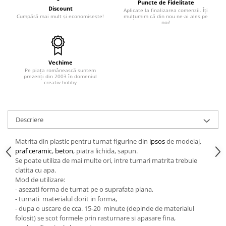
Puncte de Fidelitate
Discount
Aplicate la finalizarea comenzii. Îți
Hartie craft
Cumpără mai mult și economisește!
mulțumim că din nou ne-ai ales pe
noi!
Carton/Hartie efecte speciale
Carton/Hartie Scrapbooking
Carton/Hartie unicolor
Vechime
Hartie creponata
Pe piața românească suntem
prezenți din 2003 în domeniul
Hartie dantelata
creativ hobby
Hartie matase
Hartie origami
Descriere
Hartie reciclata/manuala
Plicuri
Matrita din plastic pentru turnat figurine din
ipsos
de modelaj,
Carton
praf ceramic
,
beton
, piatra lichida, sapun.
Se poate utiliza de mai multe ori, intre turnari matrita trebuie
Rame, albume, notesuri
clatita cu apa.
Masti
Mod de utilizare:
Forme/Figurine carton
- asezati forma de turnat pe o suprafata plana,
- turnati materialul dorit in forma,
Panglici, snururi, sarma
- dupa o uscare de cca. 15-20 minute (depinde de materialul
Dantela
folosit) se scot formele prin rasturnare si apasare fina,