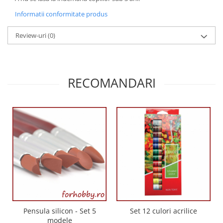
Panglici craciun
Informatii conformitate produs
Panglici decor
Snur/sfoara/fir
Review-uri
(0)
Metal
Aplice decor
Sticla
RECOMANDARI
Platouri
Sticlute
Altele
Stampile, sigilii
Baze stampile
Stampile lemn
Stampile silicon
Ustensile, aparate
Cutter, trimmer
Perforatoare
Pensula silicon - Set 5
Set 12 culori acrilice
modele
Pistoale de lipit