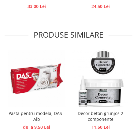
33,00 Lei
24,50 Lei
Traforaj, pirogravura
Ustensile
Polistiren
PRODUSE SIMILARE
Ceramica
Accesorii floristica
Hartie creponata
Plante uscate
Materiale textile
Articole din bumbac
Modele termoadezive
Saculeti
Design cofetarie
Forme pentru turnat ciocolata
Pastă pentru modelaj DAS -
Decor beton grunjos 2
Mozaic
Alb
componente
de la 9,50 Lei
11,50 Lei
Pictura pe fata si corp
Vopsea pentru fata si corp