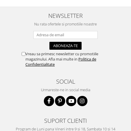
Accesorii pictura pe fata
NEWSLETTER
Pluta
Nu rata ofertele si promotiile noastre
Vreau sa primesc newsletter cu promotiile
magazinului. Afla mai multe in
Politica de
Confidentialitate
SOCIAL
Urmareste-ne in social media
SUPORT CLIENTI
Program de Luni pana Vineri intre 9 si 18, Sambata 10 si 14