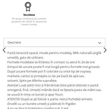
Hartie craft
Carton/Hartie efecte speciale
Vechime
Pe piața românească suntem
Carton/Hartie Scrapbooking
prezenți din 2003 în domeniul
creativ hobby
Carton/Hartie unicolor
Hartie creponata
Hartie dantelata
Descriere
Hartie matase
Hartie origami
Pastă teracotă opacă, moale pentru modelaj, 98% naturală (argilă
umedă), gata de utilizare.
Hartie reciclata/manuala
Formele modelate se întăresc în contact cu aerul în 24 de ore
Plicuri
(timpul de uscare poate fi mai lungă pentru formele mai groase).
Carton
După uscare formele pot fi colorate cu orice tip de vopsea,
markere, carioci și protejate cu lac pe bază de apă sau
Rame, albume, notesuri
solvent, lipite pe diferite suprafețe.
Masti
Atenție! Luați părți mici și frământați bine până obțineți o pastă
omogenă, fină. Umeziți mâinile dacă se lipește pasta de mâini sau
Forme/Figurine carton
se usucă în timp ce lucrați și apar fisuri.
Panglici, snururi, sarma
ATENȚIE! După ce ați folosit o parte, restul închideți ermetic
(învelit cu un burete umed) și păstrați în frigider.
Dantela
A nu se lăsa la îndemâna copiilor sub 3 ani!