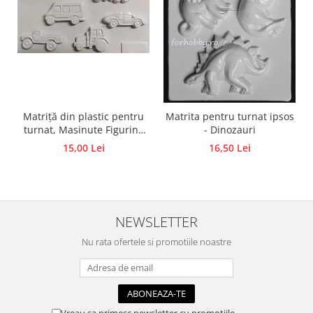
Accesorii pictura pe fata
Pluta
Matriță din plastic pentru
Matrita pentru turnat ipsos
turnat, Masinute Figurine
- Dinozauri
din ipsos, praf ceramic,
15,00 Lei
16,50 Lei
beton, piatră lichidă sau
săpun
NEWSLETTER
Nu rata ofertele si promotiile noastre
Vreau sa primesc newsletter cu promotiile