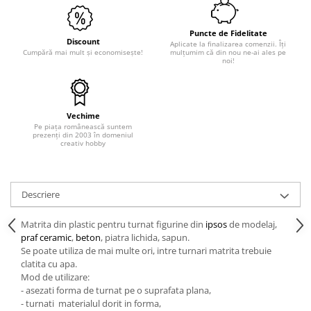
Hartie craft
Puncte de Fidelitate
Carton/Hartie efecte speciale
Discount
Aplicate la finalizarea comenzii. Îți
Cumpără mai mult și economisește!
mulțumim că din nou ne-ai ales pe
Carton/Hartie Scrapbooking
noi!
Carton/Hartie unicolor
Hartie creponata
Hartie dantelata
Vechime
Pe piața românească suntem
Hartie matase
prezenți din 2003 în domeniul
creativ hobby
Hartie origami
Hartie reciclata/manuala
Plicuri
Descriere
Carton
Rame, albume, notesuri
Matrita din plastic pentru turnat figurine din
ipsos
de modelaj,
praf ceramic
,
beton
, piatra lichida, sapun.
Masti
Se poate utiliza de mai multe ori, intre turnari matrita trebuie
Forme/Figurine carton
clatita cu apa.
Panglici, snururi, sarma
Mod de utilizare:
- asezati forma de turnat pe o suprafata plana,
Dantela
- turnati materialul dorit in forma,