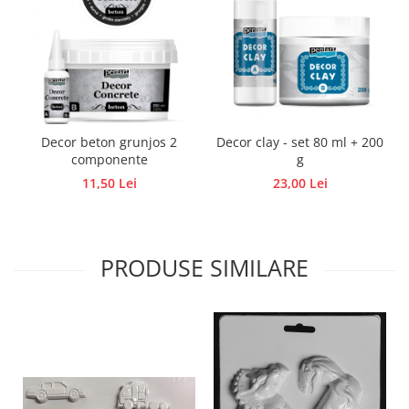
Traforaj, pirogravura
Ustensile
Polistiren
Ceramica
Accesorii floristica
Decor beton grunjos 2
Decor clay - set 80 ml + 200
Hartie creponata
componente
g
Plante uscate
11,50 Lei
23,00 Lei
Materiale textile
Articole din bumbac
Modele termoadezive
PRODUSE SIMILARE
Saculeti
Design cofetarie
Forme pentru turnat ciocolata
Mozaic
Pictura pe fata si corp
Vopsea pentru fata si corp