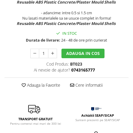
Reusable ABS Plastic Concrete/Plaster Mould Shells
Sclipici
Foite/fulgi schlagmetal
Margele si accesorii
Gel sclipitor
- adancime: intre 0.5 si 1.5 cm
Nu lasati materialele sa se usuce complet in forma!
Metal lichid
Accesorii bijuterii
Reusable ABS Plastic Concrete/Plaster Mould Shells
Structurare
Margele de nisip
IN STOC
Perle/margele acrilice/lemn
Paste structura
Durata de livrare:
24 - 48 de ore prin curierat
Sabloane
Ustensile, unelte
Pensule, accesorii pt pictura/ desen
Sabloane autoadezive
ADAUGA IN COS
Sabloane plastic
Accesorii pt pictura/ desen
Cod Produs:
BT023
Sabloane plastic flexibile
Pensule
Ai nevoie de ajutor?
0743165777
Sablon metalic
Desen
Hartie pentru decupaj
Adauga la Favorite
Cere informatii
Carbune, pastel
Hartie de orez
Cerneluri, penite
Hartie decupaj
Creioane, markere, pixuri
Servetele
Suporturi pentru pictura
Confectionare ceasuri
Achizitii SEAP/SICAP
Agatatori, cleme, cuie
TRANSPORT GRATUIT
Suntem prezenti pe SEAP/SICAP
Pentru comenzi mai mari de 300 lei
Cadrane lemn/sticla
Sculptura/Gravura
Mecanisme/Cifre