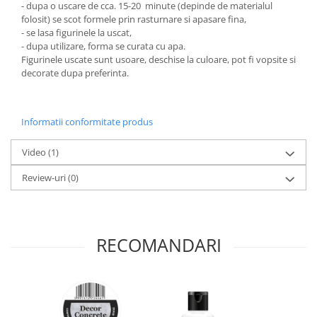
Panglici craciun
- dupa o uscare de cca. 15-20 minute (depinde de materialul
folosit) se scot formele prin rasturnare si apasare fina,
Panglici decor
- se lasa figurinele la uscat,
Snur/sfoara/fir
- dupa utilizare, forma se curata cu apa.
Figurinele uscate sunt usoare, deschise la culoare, pot fi vopsite si
Metal
decorate dupa preferinta.
Aplice decor
Sticla
Informatii conformitate produs
Platouri
Sticlute
Video
(1)
Altele
Review-uri
(0)
Stampile, sigilii
Baze stampile
Stampile lemn
Stampile silicon
RECOMANDARI
Ustensile, aparate
Cutter, trimmer
Perforatoare
Pistoale de lipit