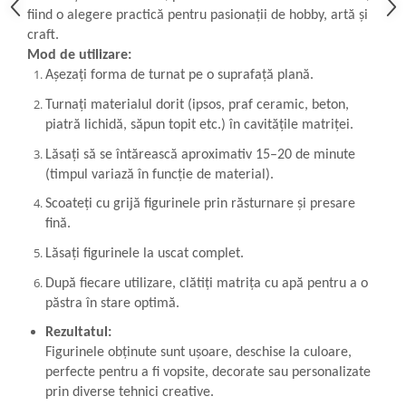
Panglici craciun
fiind o alegere practică pentru pasionații de hobby, artă și
Panglici decor
craft.
Snur/sfoara/fir
Mod de utilizare:
Așezați forma de turnat pe o suprafață plană.
Metal
Aplice decor
Turnați materialul dorit (ipsos, praf ceramic, beton,
piatră lichidă, săpun topit etc.) în cavitățile matriței.
Sticla
Lăsați să se întărească aproximativ 15–20 de minute
Platouri
(timpul variază în funcție de material).
Sticlute
Altele
Scoateți cu grijă figurinele prin răsturnare și presare
fină.
Stampile, sigilii
Lăsați figurinele la uscat complet.
Baze stampile
Stampile lemn
După fiecare utilizare, clătiți matrița cu apă pentru a o
Stampile silicon
păstra în stare optimă.
Ustensile, aparate
Rezultatul:
Figurinele obținute sunt ușoare, deschise la culoare,
Cutter, trimmer
perfecte pentru a fi vopsite, decorate sau personalizate
Perforatoare
prin diverse tehnici creative.
Pistoale de lipit