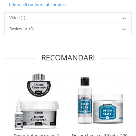
Informatii conformitate produs
Traforaj, pirogravura
Ustensile
Video
(1)
Polistiren
Review-uri
(0)
Ceramica
Accesorii floristica
Hartie creponata
RECOMANDARI
Plante uscate
Materiale textile
Articole din bumbac
Modele termoadezive
Saculeti
Design cofetarie
Forme pentru turnat ciocolata
Mozaic
Pictura pe fata si corp
Decor beton grunjos 2
Decor clay - set 80 ml + 200
Vopsea pentru fata si corp