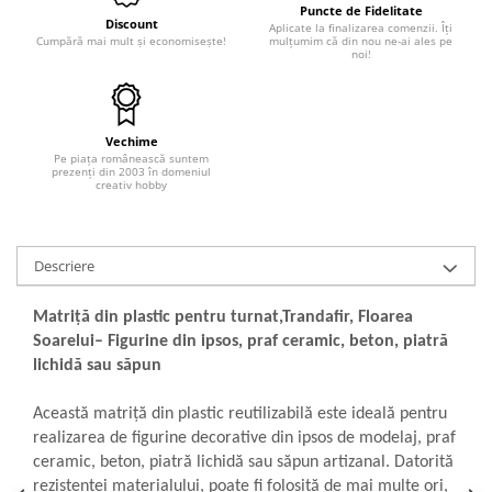
Puncte de Fidelitate
Discount
Hartie craft
Aplicate la finalizarea comenzii. Îți
Cumpără mai mult și economisește!
mulțumim că din nou ne-ai ales pe
noi!
Carton/Hartie efecte speciale
Carton/Hartie Scrapbooking
Carton/Hartie unicolor
Vechime
Hartie creponata
Pe piața românească suntem
prezenți din 2003 în domeniul
Hartie dantelata
creativ hobby
Hartie matase
Hartie origami
Hartie reciclata/manuala
Descriere
Plicuri
Carton
Matriță din plastic pentru turnat,Trandafir, Floarea
Soarelui– Figurine din ipsos, praf ceramic, beton, piatră
Rame, albume, notesuri
lichidă sau săpun
Masti
Forme/Figurine carton
Această matriță din plastic reutilizabilă este ideală pentru
Panglici, snururi, sarma
realizarea de figurine decorative din ipsos de modelaj, praf
ceramic, beton, piatră lichidă sau săpun artizanal. Datorită
Dantela
rezistenței materialului, poate fi folosită de mai multe ori,