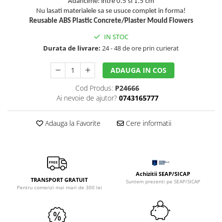
Adancime: intre 0.5 si 1.5 cm
Sclipici
Foite/fulgi schlagmetal
Nu lasati materialele sa se usuce complet in forma!
Margele si accesorii
Gel sclipitor
Reusable ABS Plastic Concrete/Plaster Mould Flowers
Metal lichid
Accesorii bijuterii
IN STOC
Structurare
Margele de nisip
Durata de livrare:
24 - 48 de ore prin curierat
Perle/margele acrilice/lemn
Paste structura
ADAUGA IN COS
Sabloane
Ustensile, unelte
Pensule, accesorii pt pictura/ desen
Sabloane autoadezive
Cod Produs:
P24666
Ai nevoie de ajutor?
0743165777
Sabloane plastic
Accesorii pt pictura/ desen
Sabloane plastic flexibile
Pensule
Adauga la Favorite
Cere informatii
Sablon metalic
Desen
Hartie pentru decupaj
Carbune, pastel
Hartie de orez
Cerneluri, penite
Hartie decupaj
Creioane, markere, pixuri
Achizitii SEAP/SICAP
Servetele
TRANSPORT GRATUIT
Suntem prezenti pe SEAP/SICAP
Suporturi pentru pictura
Pentru comenzi mai mari de 300 lei
Confectionare ceasuri
Agatatori, cleme, cuie
Cadrane lemn/sticla
Sculptura/Gravura
Mecanisme/Cifre