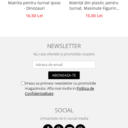
Matriță din plastic pentru
Matrita pentru turnat ipsos
turnat, Masinute Figurine
- Dinozauri
din ipsos, praf ceramic,
15,00 Lei
16,50 Lei
beton, piatră lichidă sau
săpun
NEWSLETTER
Nu rata ofertele si promotiile noastre
Vreau sa primesc newsletter cu promotiile
magazinului. Afla mai multe in
Politica de
Confidentialitate
SOCIAL
Urmareste-ne in social media