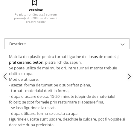
Hartie craft
Vechime
Pe piața românească suntem
Carton/Hartie efecte speciale
prezenți din 2003 în domeniul
creativ hobby
Carton/Hartie Scrapbooking
Carton/Hartie unicolor
Hartie creponata
Descriere
Hartie dantelata
Hartie matase
Matrita din plastic pentru turnat figurine din
ipsos
de modelaj,
praf ceramic
,
beton
, piatra lichida, sapun.
Hartie origami
Se poate utiliza de mai multe ori, intre turnari matrita trebuie
Hartie reciclata/manuala
clatita cu apa.
Plicuri
Mod de utilizare:
- asezati forma de turnat pe o suprafata plana,
Carton
- turnati materialul dorit in forma,
Rame, albume, notesuri
- dupa o uscare de cca. 15-20 minute (depinde de materialul
folosit) se scot formele prin rasturnare si apasare fina,
Masti
- se lasa figurinele la uscat,
Forme/Figurine carton
- dupa utilizare, forma se curata cu apa.
Figurinele uscate sunt usoare, deschise la culoare, pot fi vopsite si
Panglici, snururi, sarma
decorate dupa preferinta.
Dantela