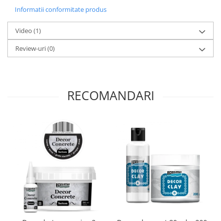
Panglici craciun
Informatii conformitate produs
Panglici decor
Snur/sfoara/fir
Video
(1)
Metal
Review-uri
(0)
Aplice decor
Sticla
Platouri
RECOMANDARI
Sticlute
Altele
Stampile, sigilii
Baze stampile
Stampile lemn
Stampile silicon
Ustensile, aparate
Cutter, trimmer
Perforatoare
Pistoale de lipit