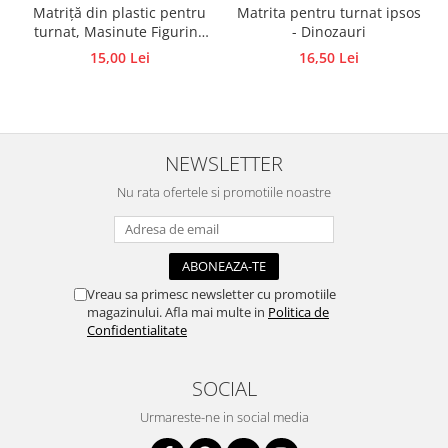
Matriță din plastic pentru
Matrita pentru turnat ipsos
Accesorii pictura pe fata
turnat, Masinute Figurine
- Dinozauri
din ipsos, praf ceramic,
Pluta
15,00 Lei
16,50 Lei
beton, piatră lichidă sau
săpun
NEWSLETTER
Nu rata ofertele si promotiile noastre
Vreau sa primesc newsletter cu promotiile
magazinului. Afla mai multe in
Politica de
Confidentialitate
SOCIAL
Urmareste-ne in social media