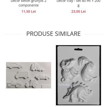
Decor beton grunjos 2
Decor clay - set 80 ml + 200
componente
g
Traforaj, pirogravura
11,50 Lei
23,00 Lei
Ustensile
Polistiren
Ceramica
PRODUSE SIMILARE
Accesorii floristica
Hartie creponata
Plante uscate
Materiale textile
Articole din bumbac
Modele termoadezive
Saculeti
Design cofetarie
Forme pentru turnat ciocolata
Mozaic
Pictura pe fata si corp
Vopsea pentru fata si corp