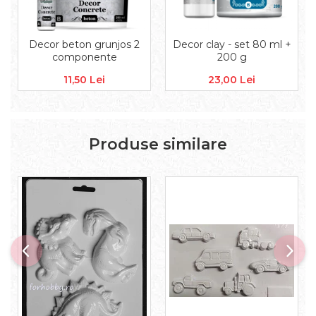
Accesorii floristica
Hartie creponata
Plante uscate
Decor beton grunjos 2
Decor clay - set 80 ml +
componente
200 g
Materiale textile
Articole din bumbac
11,50 Lei
23,00 Lei
Modele termoadezive
Saculeti
Design cofetarie
Produse similare
Forme pentru turnat ciocolata
Mozaic
Pictura pe fata si corp
Vopsea pentru fata si corp
Accesorii pictura pe fata
Pluta