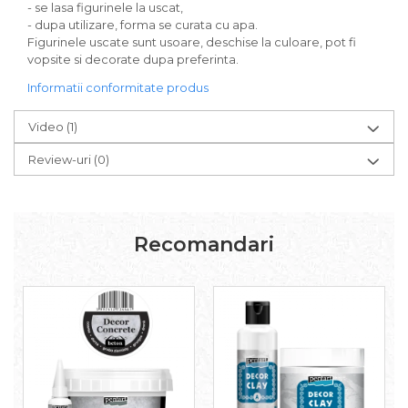
Aplice decor
- se lasa figurinele la uscat,
- dupa utilizare, forma se curata cu apa.
Sticla
Figurinele uscate sunt usoare, deschise la culoare, pot fi
Platouri
vopsite si decorate dupa preferinta.
Sticlute
Informatii conformitate produs
Altele
Stampile, sigilii
Video
(1)
Baze stampile
Review-uri
(0)
Stampile lemn
Stampile silicon
Ustensile, aparate
Recomandari
Cutter, trimmer
Perforatoare
Pistoale de lipit
Traforaj, pirogravura
Ustensile
Polistiren
Ceramica