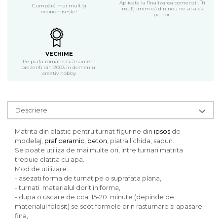
Carton/Hartie Scrapbooking
Aplicate la finalizarea comenzii. Îți
Cumpără mai mult și
mulțumim că din nou ne-ai ales
economisește!
Carton/Hartie unicolor
pe noi!
Hartie creponata
Hartie dantelata
Hartie matase
VECHIME
Hartie origami
Pe piața românească suntem
prezenți din 2003 în domeniul
Hartie reciclata/manuala
creativ hobby
Plicuri
Carton
Descriere
Rame, albume, notesuri
Masti
Matrita din plastic pentru turnat figurine din
ipsos
de
Forme/Figurine carton
modelaj,
praf ceramic
,
beton
, piatra lichida, sapun.
Panglici, snururi, sarma
Se poate utiliza de mai multe ori, intre turnari matrita
trebuie clatita cu apa.
Dantela
Mod de utilizare:
Panglici craciun
- asezati forma de turnat pe o suprafata plana,
Panglici decor
- turnati materialul dorit in forma,
- dupa o uscare de cca. 15-20 minute (depinde de
Snur/sfoara/fir
materialul folosit) se scot formele prin rasturnare si apasare
Metal
fina,