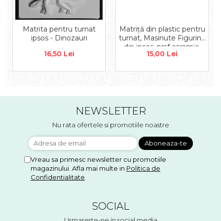
Matrita pentru turnat
Matriță din plastic pentru
ipsos - Dinozauri
turnat, Masinute Figurine
din ipsos, praf ceramic,
16,50 Lei
15,00 Lei
beton, piatră lichidă sau
săpun
NEWSLETTER
Nu rata ofertele si promotiile noastre
Vreau sa primesc newsletter cu promotiile
magazinului. Afla mai multe in
Politica de
Confidentialitate
SOCIAL
Urmareste-ne in social media