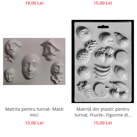
18,00 Lei
15,00 Lei
Matrita pentru turnat- Masti
Matriță din plastic pentru
mici
turnat, Fructe– Figurine din
ipsos, praf ceramic, beton,
15,00 Lei
15,00 Lei
piatră lichidă sau săpun