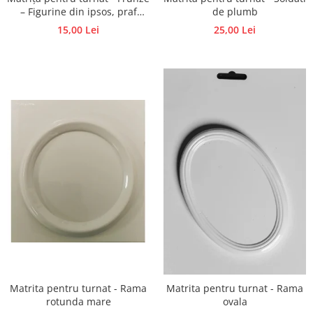
de plumb
– Figurine din ipsos, praf
ceramic, beton, piatră lichidă
25,00 Lei
15,00 Lei
Matrita pentru turnat - Rama
Matrita pentru turnat - Rama
rotunda mare
ovala