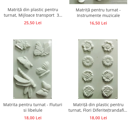
Panglici craciun
Matriță din plastic pentru
Matriță pentru turnat -
Panglici decor
turnat, Mijloace transport 3D
Instrumente muzicale
Snur/sfoara/fir
2– Figurine din ipsos, praf
25,50 Lei
16,50 Lei
Metal
ceramic, beton, piatră lichidă
sau săpun
Aplice decor
Sticla
Platouri
Sticlute
Altele
Stampile, sigilii
Baze stampile
Stampile lemn
Stampile silicon
Matrita pentru turnat - Fluturi
Matriță din plastic pentru
Ustensile, aparate
si libelule
turnat, Flori Diferite(trandafiri,
Cutter, trimmer
lalele, margarete, narcise)
18,00 Lei
18,00 Lei
Figurine din ipsos, praf
Perforatoare
ceramic, beton, piatră lichidă
Pistoale de lipit