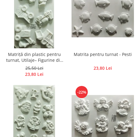
Accesorii pictura pe fata
Pluta
Matriță din plastic pentru
Matrita pentru turnat - Pesti
turnat, Utilaje– Figurine din
ipsos, praf ceramic, beton,
25,50 Lei
23,80 Lei
piatră lichidă sau săpun
23,80 Lei
-22%