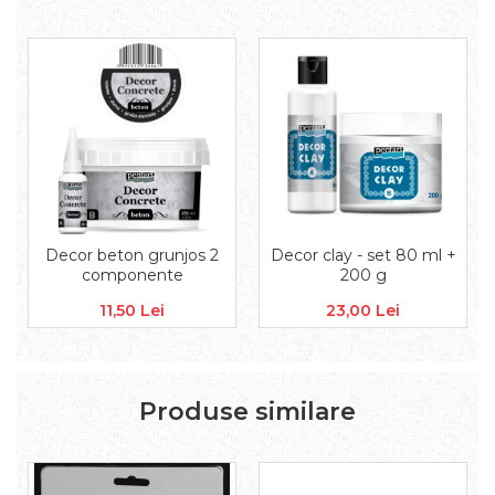
Aplice decor
Sticla
Platouri
Sticlute
Altele
Stampile, sigilii
Baze stampile
Stampile lemn
Stampile silicon
Decor beton grunjos 2
Decor clay - set 80 ml +
Ustensile, aparate
componente
200 g
Cutter, trimmer
11,50 Lei
23,00 Lei
Perforatoare
Pistoale de lipit
Traforaj, pirogravura
Ustensile
Produse similare
Polistiren
Ceramica