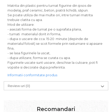
Carton/Hartie Scrapbooking
Matrita din plastic pentru turnat figurine din ipsos de
Carton/Hartie unicolor
modelaj, praf ceramic, beton, piatră lichidă, săpun.
Hartie creponata
Se poate utiliza de mai multe ori, intre turnari matrita
Hartie dantelata
trebuie clatita cu apa.
Mod de utilizare:
Hartie matase
- asezati forma de turnat pe o suprafata plana,
Hartie origami
- turnati materialul dorit in forma,
Hartie reciclata/manuala
- dupa o uscare de cca. 15-20 minute (depinde de
Plicuri
materialul folosit) se scot formele prin rasturnare si apasare
fina,
Carton
- se lasa figurinele la uscat,
Rame, albume, notesuri
- dupa utilizare, forma se curata cu apa.
Masti
Figurinele uscate sunt usoare, deschise la culoare, pot fi
vopsite si decorate dupa preferinta.
Forme/Figurine carton
Panglici, snururi, sarma
Informatii conformitate produs
Dantela
Review-uri
(0)
Panglici craciun
Panglici decor
Snur/sfoara/fir
Metal
Recomandari