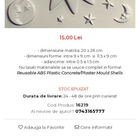
Paste antichizante
Diverse
Rozete,colturi, baghete decor
Solventi
Figurine, elemente decor
Suport lumanari, inele pt servetele
Vopsele antichizante
Nasturi, spatule, betisoare
Toamna
Culori special decorative
Rame pentru brodat
Valentine's
Rame/Coperti album
15,00 Lei
Bait, lazur
Ustensile si accesorii
Accesorii craft
Contur/Liner
Turnare sapun
- dimensiune matrita: 20 x 26 cm
Media ink
Abtibild cu mesaje
- dimensiuni forme: intre 9 x 9 cm si 11.5 x 9 cm
Forme pentru turnat sapun
Pigmenti
Flori artificiale
- adancime: intre 0.5 si 1.5 cm
Turnare lumanari
Nu lasati materialele sa se usuce complet in forma!
Seturi
Magneti
Reusable ABS Plastic Concrete/Plaster Mould Shells
Rasini/Silicon matrite
Vopsea de tabla
Ochi Mobili
Vopsea efect perle/3D
Paiete
STOC EPUIZAT
Vopsea pentru textile si piele
Pene decor
Durata de livrare:
24 - 48 de ore prin curierat
Vopsea sticla si portelan
Perle jumatati/Strasuri
Cod Produs:
16219
Vopsea/Pulbere cu efect de catifea
Pom pom
Ai nevoie de ajutor?
0743165777
Auritura
Quilling
Sarma plusata
Auxiliare
Adauga la Favorite
Cere informatii
Sclipici
Foite/fulgi schlagmetal
Margele si accesorii
Gel sclipitor