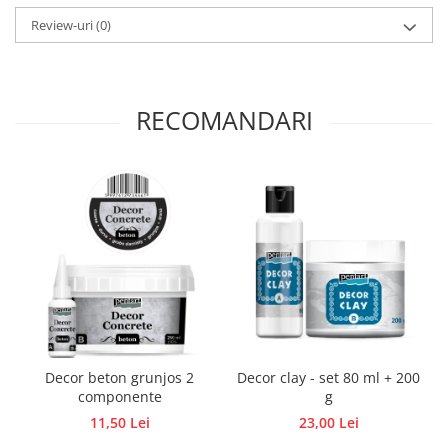
Panglici craciun
Review-uri
(0)
Panglici decor
Snur/sfoara/fir
Metal
RECOMANDARI
Aplice decor
Sticla
Platouri
Sticlute
Altele
Stampile, sigilii
Baze stampile
Stampile lemn
Stampile silicon
Ustensile, aparate
Decor beton grunjos 2
Decor clay - set 80 ml + 200
Cutter, trimmer
componente
g
Perforatoare
11,50 Lei
23,00 Lei
Pistoale de lipit