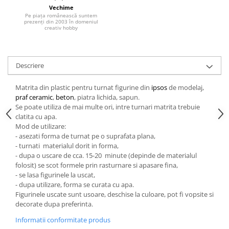
Vechime
Hartie craft
Pe piața românească suntem
prezenți din 2003 în domeniul
creativ hobby
Carton/Hartie efecte speciale
Carton/Hartie Scrapbooking
Carton/Hartie unicolor
Descriere
Hartie creponata
Hartie dantelata
Matrita din plastic pentru turnat figurine din
ipsos
de modelaj,
Hartie matase
praf ceramic
,
beton
, piatra lichida, sapun.
Se poate utiliza de mai multe ori, intre turnari matrita trebuie
Hartie origami
clatita cu apa.
Hartie reciclata/manuala
Mod de utilizare:
Plicuri
- asezati forma de turnat pe o suprafata plana,
- turnati materialul dorit in forma,
Carton
- dupa o uscare de cca. 15-20 minute (depinde de materialul
Rame, albume, notesuri
folosit) se scot formele prin rasturnare si apasare fina,
- se lasa figurinele la uscat,
Masti
- dupa utilizare, forma se curata cu apa.
Forme/Figurine carton
Figurinele uscate sunt usoare, deschise la culoare, pot fi vopsite si
decorate dupa preferinta.
Panglici, snururi, sarma
Informatii conformitate produs
Dantela