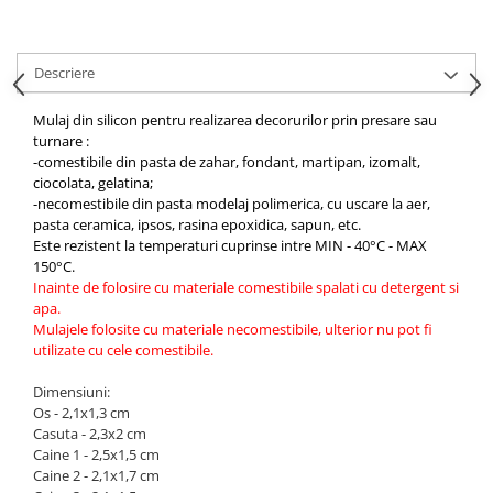
Hartie craft
Carton/Hartie efecte speciale
Descriere
Carton/Hartie Scrapbooking
Carton/Hartie unicolor
Mulaj din silicon pentru realizarea decorurilor prin presare sau
turnare :
Hartie creponata
-comestibile din pasta de zahar, fondant, martipan, izomalt,
Hartie dantelata
ciocolata, gelatina;
-necomestibile din pasta modelaj polimerica, cu uscare la aer,
Hartie matase
pasta ceramica, ipsos, rasina epoxidica, sapun, etc.
Hartie origami
Este rezistent la temperaturi cuprinse intre
MIN - 40°C - MAX
Hartie reciclata/manuala
150°C.
Inainte de folosire cu materiale comestibile spalati cu detergent si
Plicuri
apa.
Carton
Mulajele folosite cu materiale necomestibile, ulterior nu pot fi
utilizate cu cele comestibile.
Rame, albume, notesuri
Masti
Dimensiuni:
Forme/Figurine carton
Os - 2,1x1,3 cm
Casuta - 2,3x2 cm
Panglici, snururi, sarma
Caine 1 - 2,5x1,5 cm
Dantela
Caine 2 - 2,1x1,7 cm