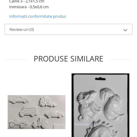
Caine 3 - 2,1x1,5 cm
Panglici craciun
Inimioara - 0,5x0,6 cm
Panglici decor
Informatii conformitate produs
Snur/sfoara/fir
Metal
Review-uri
(0)
Aplice decor
Sticla
Platouri
PRODUSE SIMILARE
Sticlute
Altele
Stampile, sigilii
Baze stampile
Stampile lemn
Stampile silicon
Ustensile, aparate
Cutter, trimmer
Perforatoare
Pistoale de lipit