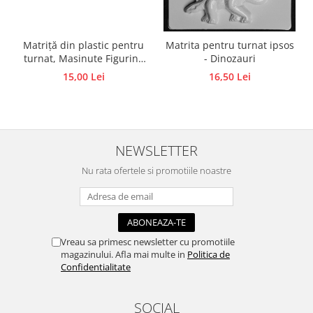
Traforaj, pirogravura
Ustensile
Matriță din plastic pentru
Matrita pentru turnat ipsos
Polistiren
turnat, Masinute Figurine
- Dinozauri
din ipsos, praf ceramic,
Ceramica
15,00 Lei
16,50 Lei
beton, piatră lichidă sau
Accesorii floristica
săpun
Hartie creponata
Plante uscate
NEWSLETTER
Materiale textile
Nu rata ofertele si promotiile noastre
Articole din bumbac
Modele termoadezive
Saculeti
Design cofetarie
Vreau sa primesc newsletter cu promotiile
Forme pentru turnat ciocolata
magazinului. Afla mai multe in
Politica de
Confidentialitate
Mozaic
Pictura pe fata si corp
SOCIAL
Vopsea pentru fata si corp