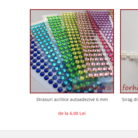
Panglici craciun
Panglici decor
Snur/sfoara/fir
Metal
Aplice decor
Sticla
Platouri
Sticlute
Altele
Stampile, sigilii
Baze stampile
Stampile lemn
Strasuri acrilice autoadezive 6 mm
Sirag d
Stampile silicon
Ustensile, aparate
de la 6,00 Lei
Cutter, trimmer
Perforatoare
Pistoale de lipit