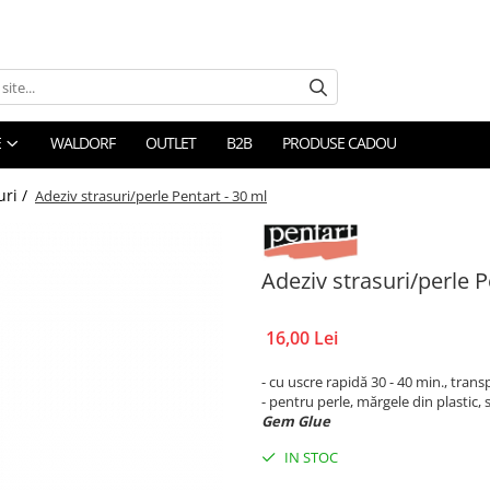
E
WALDORF
OUTLET
B2B
PRODUSE CADOU
uri /
Adeziv strasuri/perle Pentart - 30 ml
Adeziv strasuri/perle P
16,00 Lei
- cu uscre rapidă 30 - 40 min., tran
- pentru perle, mărgele din plastic, s
Gem Glue
IN STOC