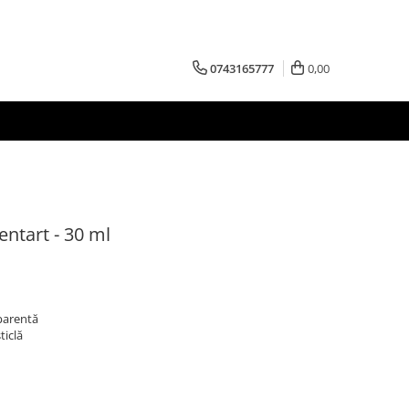
0743165777
0,00
entart - 30 ml
sparentă
ticlă