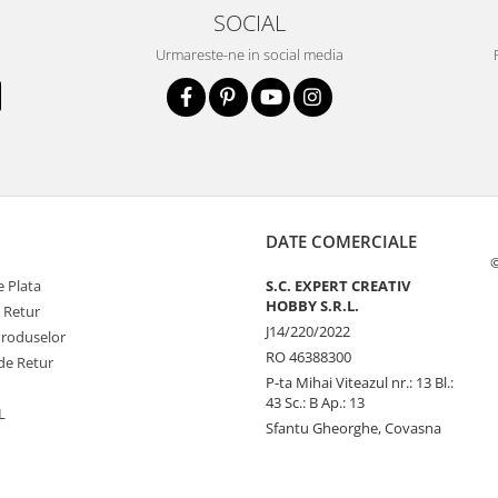
SOCIAL
Urmareste-ne in social media
DATE COMERCIALE
©
 Plata
S.C. EXPERT CREATIV
HOBBY S.R.L.
e Retur
J14/220/2022
Produselor
RO 46388300
de Retur
P-ta Mihai Viteazul nr.: 13 Bl.:
43 Sc.: B Ap.: 13
L
Sfantu Gheorghe, Covasna