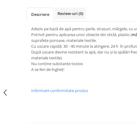
Sclipici
Foite/fulgi schlagmetal
Margele si accesorii
Gel sclipitor
Review-uri
(0)
Descriere
Metal lichid
Accesorii bijuterii
Structurare
Margele de nisip
Adeziv pe bază de apă pentru perle, strasuri, mărgele, cu 
Potrivit pentru aplicarea unor obiecte din sticlă, plastic (
mă
Perle/margele acrilice/lemn
Paste structura
suprafețe poroase, materiale textile.
Sabloane
Ustensile, unelte
Cu uscare rapidă: 30 - 40 minute la atingere, 24 h în profu
După uscare devine rezistent la apă, dar nu și la spălări fre
Pensule, accesorii pt pictura/ desen
Sabloane autoadezive
materiale textile).
Sabloane plastic
Accesorii pt pictura/ desen
Nu conține substanțe toxice.
A se feri de îngheț!
Sabloane plastic flexibile
Pensule
Sablon metalic
Desen
Hartie pentru decupaj
Carbune, pastel
Informatii conformitate produs
Hartie de orez
Cerneluri, penite
Hartie decupaj
Creioane, markere, pixuri
Servetele
Suporturi pentru pictura
Confectionare ceasuri
Agatatori, cleme, cuie
Cadrane lemn/sticla
Sculptura/Gravura
Mecanisme/Cifre