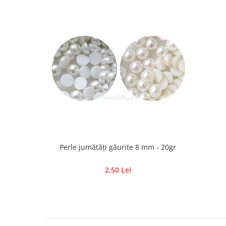
Hartie craft
Carton/Hartie efecte speciale
Carton/Hartie Scrapbooking
Carton/Hartie unicolor
Hartie creponata
Hartie dantelata
Hartie matase
Hartie origami
Hartie reciclata/manuala
Plicuri
Carton
Perle jumătăți găurite 8 mm - 20gr
Rame, albume, notesuri
2,50 Lei
Masti
Forme/Figurine carton
Panglici, snururi, sarma
Dantela