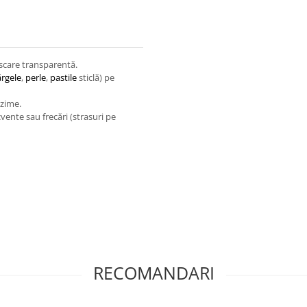
uscare transparentă.
rgele
,
perle
,
pastile
sticlă) pe
nzime.
cvente sau frecări (strasuri pe
RECOMANDARI