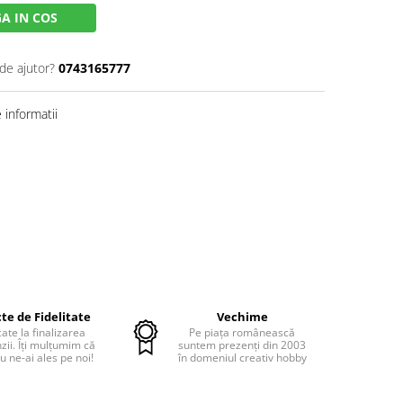
A IN COS
de ajutor?
0743165777
informatii
te de Fidelitate
Vechime
cate la finalizarea
Pe piața românească
ii. Îți mulțumim că
suntem prezenți din 2003
u ne-ai ales pe noi!
în domeniul creativ hobby