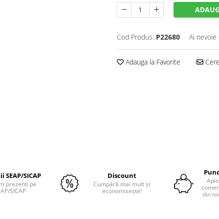
ADAUG
Cod Produs:
P22680
Ai nevoie 
Adauga la Favorite
Cere 
Punc
tii SEAP/SICAP
Discount
Apli
m prezenti pe
Cumpără mai mult și
comenz
EAP/SICAP
economisește!
din no