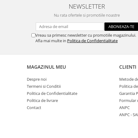
NEWSLETTER
Traforaj, pirogravura
Ustensile
Nu rata ofertele si promotiile noastre
Polistiren
Ceramica
Vreau sa primesc newsletter cu promotiile magazinului.
Afla mai multe in
Politica de Confidentialitate
Accesorii floristica
Hartie creponata
Plante uscate
MAGAZINUL MEU
CLIENTI
Materiale textile
Articole din bumbac
Despre noi
Metode de
Modele termoadezive
Termeni si Conditii
Politica d
Saculeti
Politica de Confidentialitate
Garantia 
Politica de livrare
Formular 
Design cofetarie
Contact
ANPC
Forme pentru turnat ciocolata
ANPC - SA
Mozaic
Pictura pe fata si corp
Vopsea pentru fata si corp