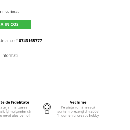
rin curierat
A IN COS
de ajutor?
0743165777
informatii
te de Fidelitate
Vechime
cate la finalizarea
Pe piața românească
ii. Îți mulțumim că
suntem prezenți din 2003
u ne-ai ales pe noi!
în domeniul creativ hobby