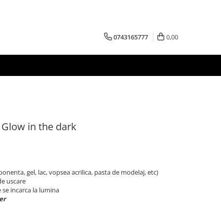
0743165777
0,00
 Glow in the dark
onenta, gel, lac, vopsea acrilica, pasta de modelaj, etc)
de uscare
 se incarca la lumina
er