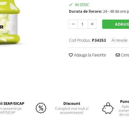
IN STOC
Durata de livrare:
24 - 48 de ore p
ADAUG
Cod Produs:
P34353
Ai nevoie 
Adauga la Favorite
Cere 
Punc
tii SEAP/SICAP
Discount
Apli
m prezenti pe
Cumpără mai mult și
comenz
EAP/SICAP
economisește!
din no