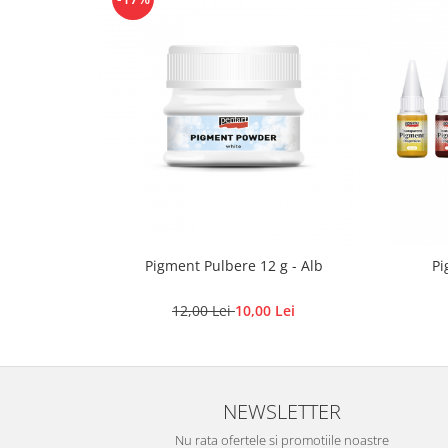
Panglici craciun
Panglici decor
Snur/sfoara/fir
Metal
Aplice decor
Sticla
Platouri
Sticlute
Altele
Stampile, sigilii
Pigment Pulbere 12 g - Alb
Pi
Baze stampile
Stampile lemn
12,00 Lei
10,00 Lei
Stampile silicon
Ustensile, aparate
Cutter, trimmer
NEWSLETTER
Perforatoare
Nu rata ofertele si promotiile noastre
Pistoale de lipit