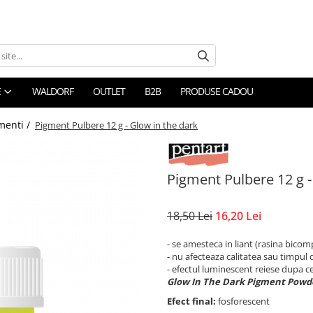
E
WALDORF
OUTLET
B2B
PRODUSE CADOU
menti /
Pigment Pulbere 12 g - Glow in the dark
Pigment Pulbere 12 g -
18,50 Lei
16,20 Lei
- se amesteca in liant (rasina bicomp
- nu afecteaza calitatea sau timpul 
- efectul luminescent reiese dupa ce
Glow In The Dark Pigment Powd
Efect final:
fosforescent