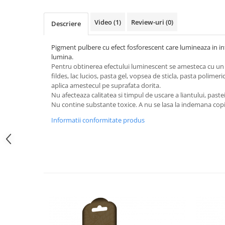
Sclipici
Foite/fulgi schlagmetal
Margele si accesorii
Gel sclipitor
Video
(1)
Review-uri
(0)
Descriere
Metal lichid
Accesorii bijuterii
Structurare
Margele de nisip
Pigment pulbere cu efect fosforescent care lumineaza in in
lumina.
Perle/margele acrilice/lemn
Paste structura
Pentru obtinerea efectului luminescent se amesteca cu un
Sabloane
Ustensile, unelte
fildes, lac lucios, pasta gel, vopsea de sticla, pasta polimeri
aplica amestecul pe suprafata dorita.
Pensule, accesorii pt pictura/ desen
Sabloane autoadezive
Nu afecteaza calitatea si timpul de uscare a liantului, paste
Sabloane plastic
Accesorii pt pictura/ desen
Nu contine substante toxice. A nu se lasa la indemana copii
Sabloane plastic flexibile
Pensule
Informatii conformitate produs
Sablon metalic
Desen
Hartie pentru decupaj
Carbune, pastel
Hartie de orez
Cerneluri, penite
Hartie decupaj
Creioane, markere, pixuri
Servetele
Suporturi pentru pictura
Confectionare ceasuri
Agatatori, cleme, cuie
Cadrane lemn/sticla
Sculptura/Gravura
Mecanisme/Cifre