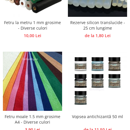
Accesorii pictura pe fata
Pluta
Fetru la metru 1 mm grosime
Rezerve silicon translucide -
- Diverse culori
25 cm lungime
10,00 Lei
de la 1,80 Lei
Fetru moale 1.5 mm grosime
Vopsea antichizantă 50 ml
A4 - Diverse culori
3,90 Lei
de la 11,50 Lei