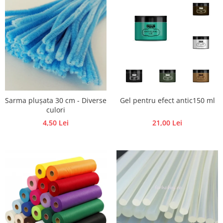
Traforaj, pirogravura
Ustensile
Polistiren
Ceramica
Accesorii floristica
Hartie creponata
Plante uscate
Sarma plușata 30 cm - Diverse
Gel pentru efect antic150 ml
Materiale textile
culori
4,50 Lei
21,00 Lei
Articole din bumbac
Modele termoadezive
Saculeti
Design cofetarie
Forme pentru turnat ciocolata
Mozaic
Pictura pe fata si corp
Vopsea pentru fata si corp