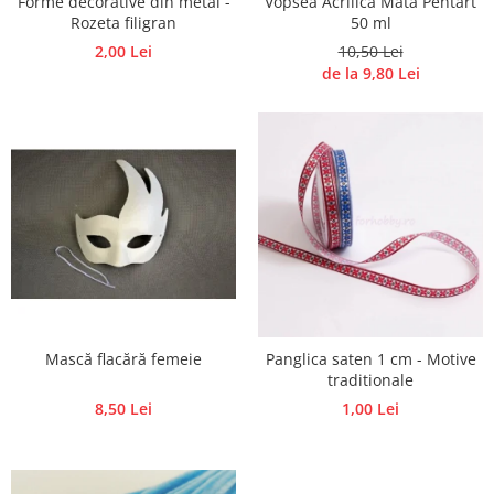
Forme decorative din metal -
Vopsea Acrilica Mata Pentart
Panglici craciun
Rozeta filigran
50 ml
Panglici decor
2,00 Lei
10,50 Lei
Snur/sfoara/fir
de la 9,80 Lei
Metal
Aplice decor
Sticla
Platouri
Sticlute
Altele
Stampile, sigilii
Baze stampile
Stampile lemn
Mască flacără femeie
Panglica saten 1 cm - Motive
Stampile silicon
traditionale
Ustensile, aparate
8,50 Lei
1,00 Lei
Cutter, trimmer
Perforatoare
Pistoale de lipit