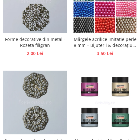
Hartie craft
Carton/Hartie efecte speciale
Carton/Hartie Scrapbooking
Carton/Hartie unicolor
Forme decorative din metal -
Mărgele acrilice imitație perle
Hartie creponata
Rozeta filigran
8 mm – Bijuterii & decorațiuni
Hartie dantelata
handmade
2,00 Lei
3,50 Lei
Hartie matase
Hartie origami
Hartie reciclata/manuala
Plicuri
Carton
Rame, albume, notesuri
Masti
Forme/Figurine carton
Panglici, snururi, sarma
Dantela