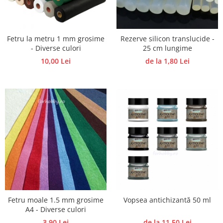
Accesorii pictura pe fata
Pluta
Fetru la metru 1 mm grosime
Rezerve silicon translucide -
- Diverse culori
25 cm lungime
10,00 Lei
de la 1,80 Lei
Fetru moale 1.5 mm grosime
Vopsea antichizantă 50 ml
A4 - Diverse culori
3,90 Lei
de la 11,50 Lei