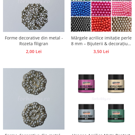
Hartie craft
Carton/Hartie efecte speciale
Carton/Hartie Scrapbooking
Carton/Hartie unicolor
Forme decorative din metal -
Mărgele acrilice imitație perle
Hartie creponata
Rozeta filigran
8 mm – Bijuterii & decorațiuni
Hartie dantelata
handmade
2,00 Lei
3,50 Lei
Hartie matase
Hartie origami
Hartie reciclata/manuala
Plicuri
Carton
Rame, albume, notesuri
Masti
Forme/Figurine carton
Panglici, snururi, sarma
Dantela