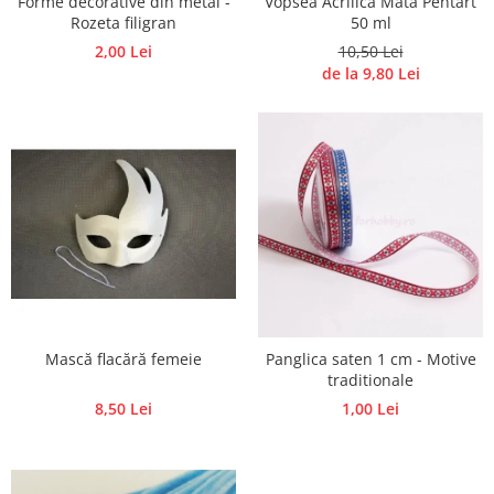
Forme decorative din metal -
Vopsea Acrilica Mata Pentart
Panglici craciun
Rozeta filigran
50 ml
Panglici decor
2,00 Lei
10,50 Lei
Snur/sfoara/fir
de la 9,80 Lei
Metal
Aplice decor
Sticla
Platouri
Sticlute
Altele
Stampile, sigilii
Baze stampile
Stampile lemn
Mască flacără femeie
Panglica saten 1 cm - Motive
Stampile silicon
traditionale
Ustensile, aparate
8,50 Lei
1,00 Lei
Cutter, trimmer
Perforatoare
Pistoale de lipit