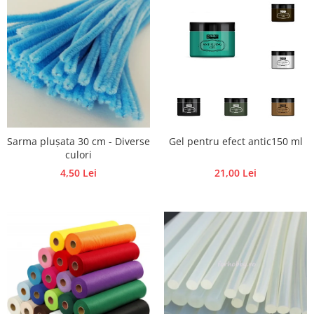
Traforaj, pirogravura
Ustensile
Polistiren
Ceramica
Accesorii floristica
Hartie creponata
Plante uscate
Sarma plușata 30 cm - Diverse
Gel pentru efect antic150 ml
Materiale textile
culori
4,50 Lei
21,00 Lei
Articole din bumbac
Modele termoadezive
Saculeti
Design cofetarie
Forme pentru turnat ciocolata
Mozaic
Pictura pe fata si corp
Vopsea pentru fata si corp