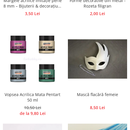
Mărgele acrilice imitație perle
Forme decorative din metal -
Panglici craciun
8 mm – Bijuterii & decorațiuni
Rozeta filigran
Panglici decor
handmade
3,50 Lei
2,00 Lei
Snur/sfoara/fir
Metal
Aplice decor
Sticla
Platouri
Sticlute
Altele
Stampile, sigilii
Baze stampile
Stampile lemn
Vopsea Acrilica Mata Pentart
Mască flacără femeie
Stampile silicon
50 ml
Ustensile, aparate
10,50 Lei
8,50 Lei
de la 9,80 Lei
Cutter, trimmer
Perforatoare
Pistoale de lipit