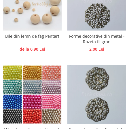
Hartie craft
Carton/Hartie efecte speciale
Carton/Hartie Scrapbooking
Carton/Hartie unicolor
Bile din lemn de fag Pentart
Forme decorative din metal -
Hartie creponata
Rozeta filigran
Hartie dantelata
de la 0,90 Lei
2,00 Lei
Hartie matase
Hartie origami
Hartie reciclata/manuala
Plicuri
Carton
Rame, albume, notesuri
Masti
Forme/Figurine carton
Panglici, snururi, sarma
Dantela