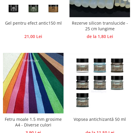
Accesorii pictura pe fata
Pluta
Gel pentru efect antic150 ml
Rezerve silicon translucide -
25 cm lungime
21,00 Lei
de la 1,80 Lei
Fetru moale 1.5 mm grosime
Vopsea antichizantă 50 ml
A4 - Diverse culori
3,90 Lei
de la 11,50 Lei