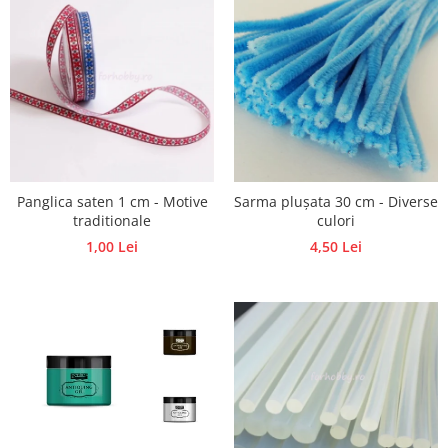
Traforaj, pirogravura
Ustensile
Polistiren
Ceramica
Accesorii floristica
Hartie creponata
Plante uscate
Panglica saten 1 cm - Motive
Sarma plușata 30 cm - Diverse
Materiale textile
traditionale
culori
1,00 Lei
4,50 Lei
Articole din bumbac
Modele termoadezive
Saculeti
Design cofetarie
Forme pentru turnat ciocolata
Mozaic
Pictura pe fata si corp
Vopsea pentru fata si corp