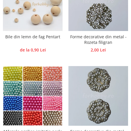
Hartie craft
Carton/Hartie efecte speciale
Carton/Hartie Scrapbooking
Carton/Hartie unicolor
Bile din lemn de fag Pentart
Forme decorative din metal -
Hartie creponata
Rozeta filigran
Hartie dantelata
de la 0,90 Lei
2,00 Lei
Hartie matase
Hartie origami
Hartie reciclata/manuala
Plicuri
Carton
Rame, albume, notesuri
Masti
Forme/Figurine carton
Panglici, snururi, sarma
Dantela