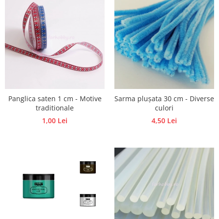
Traforaj, pirogravura
Ustensile
Polistiren
Ceramica
Accesorii floristica
Hartie creponata
Plante uscate
Panglica saten 1 cm - Motive
Sarma plușata 30 cm - Diverse
Materiale textile
traditionale
culori
1,00 Lei
4,50 Lei
Articole din bumbac
Modele termoadezive
Saculeti
Design cofetarie
Forme pentru turnat ciocolata
Mozaic
Pictura pe fata si corp
Vopsea pentru fata si corp