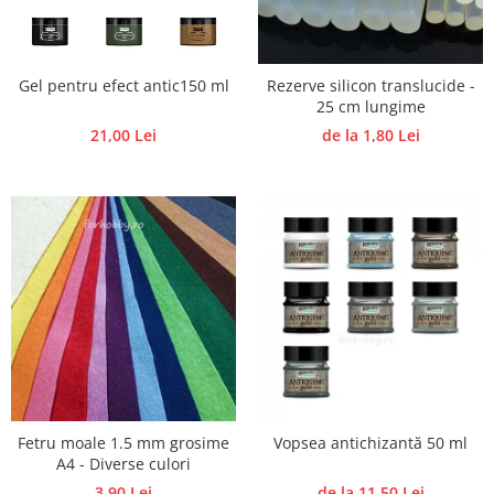
Accesorii pictura pe fata
Pluta
Gel pentru efect antic150 ml
Rezerve silicon translucide -
25 cm lungime
21,00 Lei
de la 1,80 Lei
Fetru moale 1.5 mm grosime
Vopsea antichizantă 50 ml
A4 - Diverse culori
3,90 Lei
de la 11,50 Lei