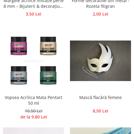
Mărgele acrilice imitație perle
Forme decorative din metal -
Panglici craciun
8 mm – Bijuterii & decorațiuni
Rozeta filigran
Panglici decor
handmade
3,50 Lei
2,00 Lei
Snur/sfoara/fir
Metal
Aplice decor
Sticla
Platouri
Sticlute
Altele
Stampile, sigilii
Baze stampile
Stampile lemn
Vopsea Acrilica Mata Pentart
Mască flacără femeie
Stampile silicon
50 ml
Ustensile, aparate
10,50 Lei
8,50 Lei
de la 9,80 Lei
Cutter, trimmer
Perforatoare
Pistoale de lipit