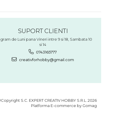
SUPORT CLIENTI
gram de Luni pana Vineri intre 9 si 18, Sambata 10
si 14
0743165777
creativforhobby@gmail.com
Copyright S.C. EXPERT CREATIV HOBBY S.R.L. 2026
Platforma E-commerce by Gomag