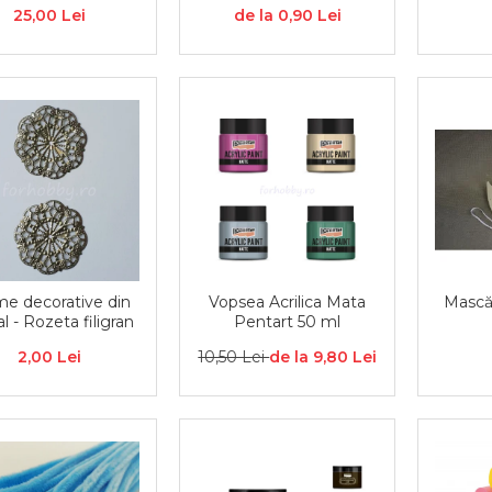
ntetică colorată,
25,00 Lei
de la 0,90 Lei
semirigid
me decorative din
Vopsea Acrilica Mata
Mască
l - Rozeta filigran
Pentart 50 ml
2,00 Lei
10,50 Lei
de la 9,80 Lei