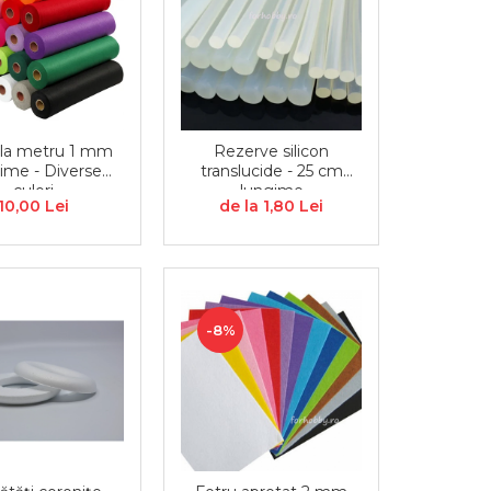
 la metru 1 mm
Rezerve silicon
ime - Diverse
translucide - 25 cm
culori
lungime
10,00 Lei
de la 1,80 Lei
-8%