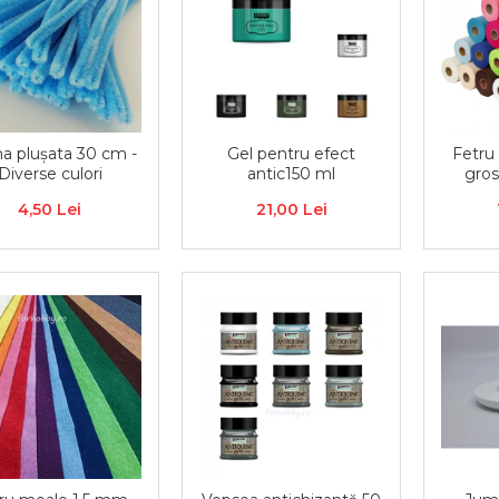
a plușata 30 cm -
Gel pentru efect
Fetru
Diverse culori
antic150 ml
gros
4,50 Lei
21,00 Lei