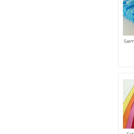
Carton/Hartie Scrapbooking
Carton/Hartie unicolor
Hartie creponata
Hartie dantelata
Hartie matase
Hartie origami
Sarm
Hartie reciclata/manuala
Plicuri
Carton
Rame, albume, notesuri
Masti
Forme/Figurine carton
Panglici, snururi, sarma
Dantela
Panglici craciun
Panglici decor
Snur/sfoara/fir
Metal