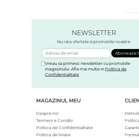
Accesorii floristica
Hartie creponata
Plante uscate
Materiale textile
NEWSLETTER
Articole din bumbac
Nu rata ofertele si promotiile noastre
Modele termoadezive
Saculeti
Design cofetarie
Vreau sa primesc newsletter cu promotiile
Forme pentru turnat ciocolata
magazinului. Afla mai multe in
Politica de
Mozaic
Confidentialitate
Pictura pe fata si corp
Vopsea pentru fata si corp
MAGAZINUL MEU
CLIE
Accesorii pictura pe fata
Pluta
Despre noi
Metode
Termeni si Conditii
Politic
Politica de Confidentialitate
Garant
Politica de livrare
Formul