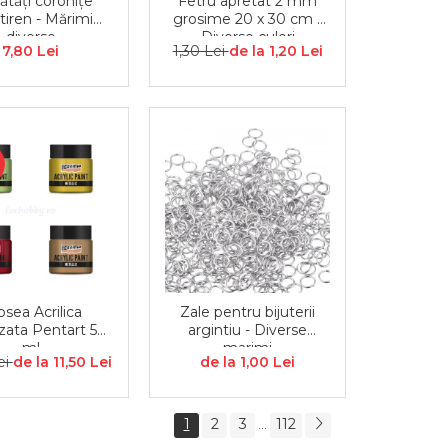
tăți coronițe
Fetru apretat 2 mm
stiren - Mărimi
grosime 20 x 30 cm -
diverse
Diverse culori
7,80 Lei
1,30 Lei
de la 1,20 Lei
sea Acrilica
Zale pentru bijuterii
zata Pentart 50
argintiu - Diverse
ml
marimi
ei
de la 11,50 Lei
de la 1,00 Lei
1
2
3
112
...