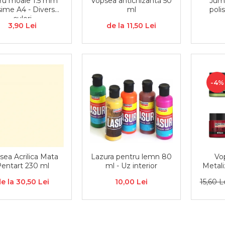
ru moale 1.5 mm
Vopsea antichizantă 50
Jumă
sime A4 - Diverse
ml
poli
culori
3,90 Lei
de la 11,50 Lei
-4%
sea Acrilica Mata
Lazura pentru lemn 80
Vop
entart 230 ml
ml - Uz interior
Metali
e la 30,50 Lei
10,00 Lei
15,60 L