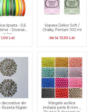
ca ripsata - 0,6
Vopsea Dekor Soft /
time - Diverse
Chalky Pentart 100 ml
culori
1,00 Lei
de la 13,50 Lei
 decorative din
Mărgele acrilice
- Rozeta filigran
imitație perle 8 mm –