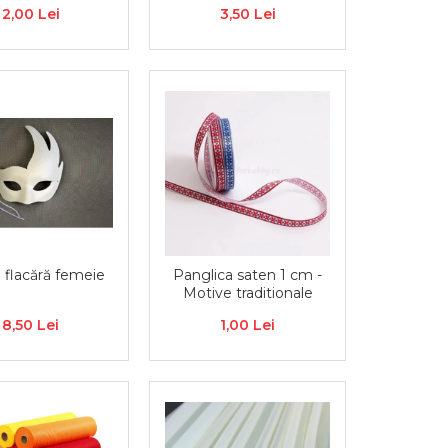
Bijuterii & decorațiuni
2,00 Lei
3,50 Lei
handmade
 flacără femeie
Panglica saten 1 cm -
Motive traditionale
8,50 Lei
1,00 Lei