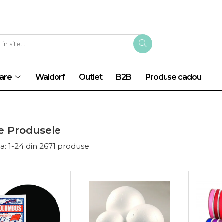
are
Waldorf
Outlet
B2B
Produse cadou
e Produsele
a:
1-
24
din
2671
produse