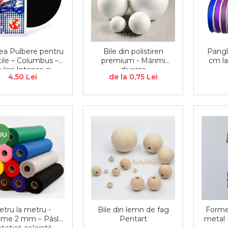
ea Pulbere pentru
Bile din polistiren
Pangli
tile – Columbus –
premium - Mărimi
cm la
ulori Intense si
diverse
4,50 Lei
de la 0,75 Lei
Rezistente 5 g
COLUMBUS
OU
etru la metru -
Bile din lemn de fag
Forme
ime 2 mm – Pâslă
Pentart
metal 