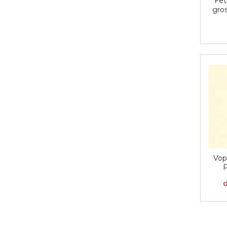
Fet
Aplice decor
gro
Sticla
Platouri
Sticlute
Altele
Stampile, sigilii
Baze stampile
Stampile lemn
Stampile silicon
Ustensile, aparate
Cutter, trimmer
Perforatoare
Vop
Pistoale de lipit
P
Traforaj, pirogravura
d
Ustensile
Polistiren
Ceramica