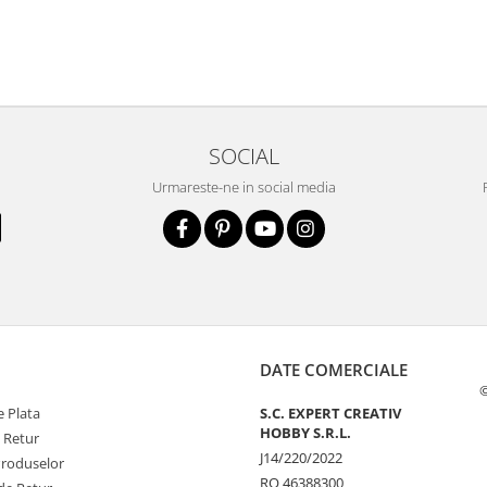
SOCIAL
Urmareste-ne in social media
DATE COMERCIALE
©
 Plata
S.C. EXPERT CREATIV
HOBBY S.R.L.
e Retur
J14/220/2022
Produselor
RO 46388300