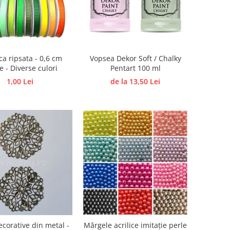
ca ripsata - 0,6 cm
Vopsea Dekor Soft / Chalky
e - Diverse culori
Pentart 100 ml
1,00 Lei
de la 13,50 Lei
corative din metal -
Mărgele acrilice imitație perle