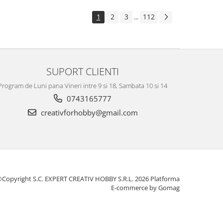
1
2
3
112
...
SUPORT CLIENTI
Program de Luni pana Vineri intre 9 si 18, Sambata 10 si 14
0743165777
creativforhobby@gmail.com
Copyright S.C. EXPERT CREATIV HOBBY S.R.L. 2026
Platforma
E-commerce by Gomag