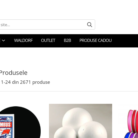
E
WALDORF
OUTLET
B2B
PRODUSE CADOU
Produsele
1-
24
din
2671
produse