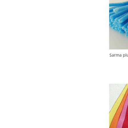
Hartie craft
Carton/Hartie efecte speciale
Carton/Hartie Scrapbooking
Carton/Hartie unicolor
Hartie creponata
Hartie dantelata
Hartie matase
Sarma plu
Hartie origami
Hartie reciclata/manuala
Plicuri
Carton
Rame, albume, notesuri
Masti
Forme/Figurine carton
Panglici, snururi, sarma
Dantela