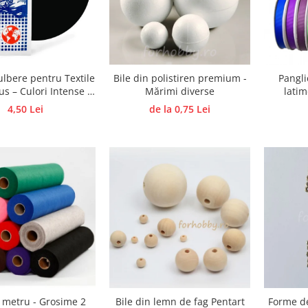
lbere pentru Textile
Bile din polistiren premium -
Pangli
s – Culori Intense si
Mărimi diverse
latim
ente 5 g COLUMBUS
4,50 Lei
de la 0,75 Lei
a metru - Grosime 2
Bile din lemn de fag Pentart
Forme de