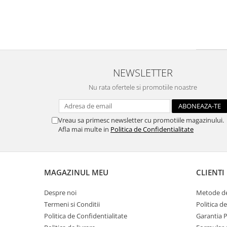
Traforaj, pirogravura
Ustensile
Polistiren
Ceramica
Accesorii floristica
NEWSLETTER
Hartie creponata
Nu rata ofertele si promotiile noastre
Plante uscate
Materiale textile
Vreau sa primesc newsletter cu promotiile magazinului.
Articole din bumbac
Afla mai multe in
Politica de Confidentialitate
Modele termoadezive
Saculeti
Design cofetarie
MAGAZINUL MEU
CLIENTI
Forme pentru turnat ciocolata
Despre noi
Metode de
Mozaic
Termeni si Conditii
Politica d
Pictura pe fata si corp
Politica de Confidentialitate
Garantia 
Vopsea pentru fata si corp