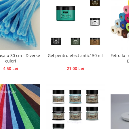
șata 30 cm - Diverse
Gel pentru efect antic150 ml
Fetru la 
culori
D
4,50 Lei
21,00 Lei