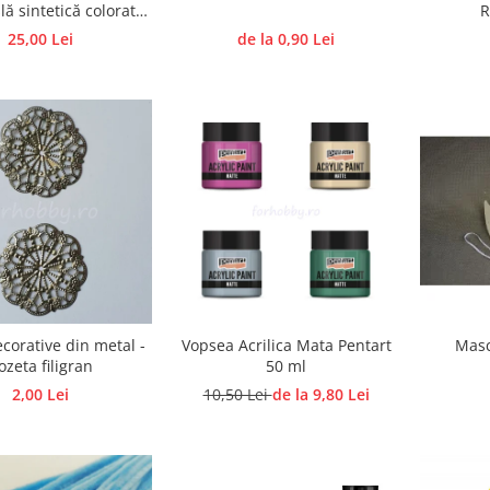
ă sintetică colorată,
R
semirigid
25,00 Lei
de la 0,90 Lei
corative din metal -
Vopsea Acrilica Mata Pentart
Masc
ozeta filigran
50 ml
2,00 Lei
10,50 Lei
de la 9,80 Lei