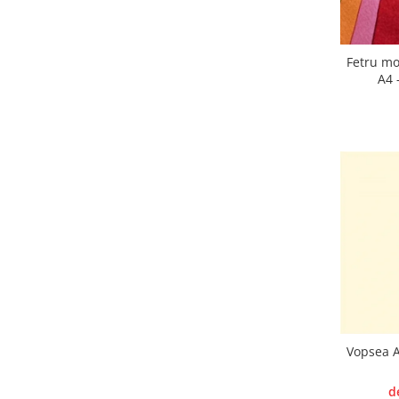
Panglici craciun
Panglici decor
Snur/sfoara/fir
Fetru mo
Metal
A4 
Aplice decor
Sticla
Platouri
Sticlute
Altele
Stampile, sigilii
Baze stampile
Stampile lemn
Stampile silicon
Ustensile, aparate
Cutter, trimmer
Vopsea A
Perforatoare
d
Pistoale de lipit