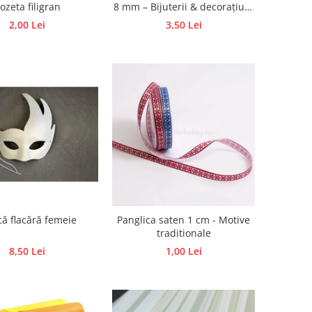
ozeta filigran
8 mm – Bijuterii & decorațiuni
handmade
2,00 Lei
3,50 Lei
ă flacără femeie
Panglica saten 1 cm - Motive
traditionale
8,50 Lei
1,00 Lei