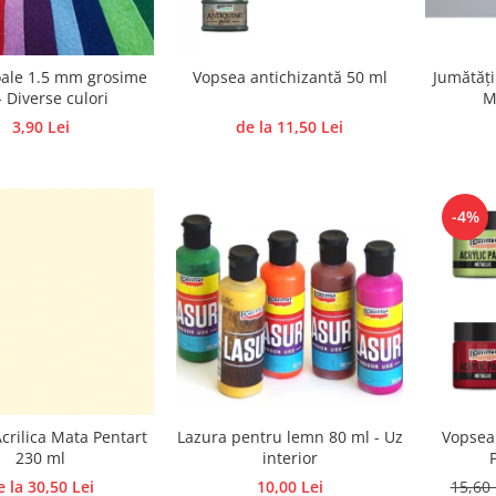
ale 1.5 mm grosime
Vopsea antichizantă 50 ml
Jumătăți
- Diverse culori
M
3,90 Lei
de la 11,50 Lei
-4%
Lazura pentru lemn 80 ml - Uz
crilica Mata Pentart
Vopsea 
interior
230 ml
10,00 Lei
e la 30,50 Lei
15,60